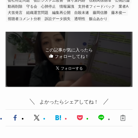
会社特定問題
会計システム改善
保守派内紛
信頼関係崩壊
公開討論
動画削除
守る会
心肺停止
情報漏洩
支持者フィードバック
業者A
犬笛発言
組織運営問題
編集再公開
自殺未遂
藤岡信勝
藤木俊一
視聴者コメント分析
訴訟データ損失
透明性
飯山あかり
この記事が気に入ったら
フォローしてね！
よかったらシェアしてね！