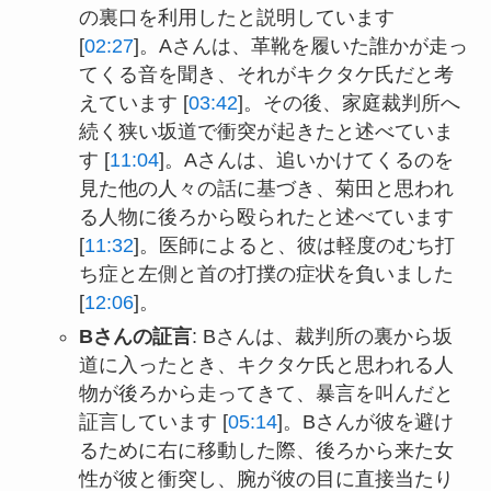
の裏口を利用したと説明しています
[
02:27
]。Aさんは、革靴を履いた誰かが走っ
てくる音を聞き、それがキクタケ氏だと考
えています [
03:42
]。その後、家庭裁判所へ
続く狭い坂道で衝突が起きたと述べていま
す [
11:04
]。Aさんは、追いかけてくるのを
見た他の人々の話に基づき、菊田と思われ
る人物に後ろから殴られたと述べています
[
11:32
]。医師によると、彼は軽度のむち打
ち症と左側と首の打撲の症状を負いました
[
12:06
]。
Bさんの証言
: Bさんは、裁判所の裏から坂
道に入ったとき、キクタケ氏と思われる人
物が後ろから走ってきて、暴言を叫んだと
証言しています [
05:14
]。Bさんが彼を避け
るために右に移動した際、後ろから来た女
性が彼と衝突し、腕が彼の目に直接当たり