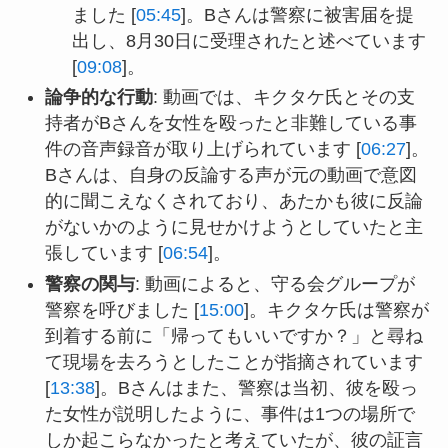
ました [
05:45
]。Bさんは警察に被害届を提
出し、8月30日に受理されたと述べています
[
09:08
]。
論争的な行動
: 動画では、キクタケ氏とその支
持者がBさんを女性を殴ったと非難している事
件の音声録音が取り上げられています [
06:27
]。
Bさんは、自身の反論する声が元の動画で意図
的に聞こえなくされており、あたかも彼に反論
がないかのように見せかけようとしていたと主
張しています [
06:54
]。
警察の関与
: 動画によると、守る会グループが
警察を呼びました [
15:00
]。キクタケ氏は警察が
到着する前に「帰ってもいいですか？」と尋ね
て現場を去ろうとしたことが指摘されています
[
13:38
]。Bさんはまた、警察は当初、彼を殴っ
た女性が説明したように、事件は1つの場所で
しか起こらなかったと考えていたが、彼の証言