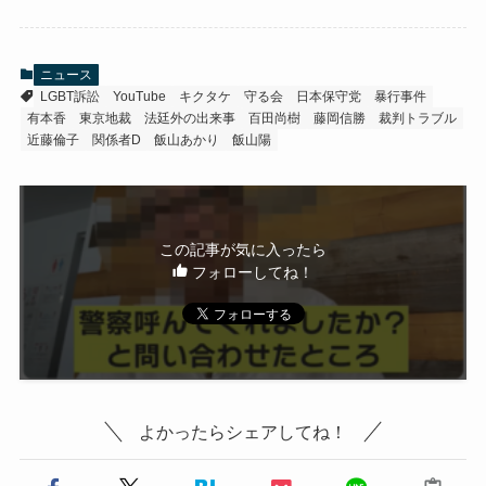
ニュース
LGBT訴訟
YouTube
キクタケ
守る会
日本保守党
暴行事件
有本香
東京地裁
法廷外の出来事
百田尚樹
藤岡信勝
裁判トラブル
近藤倫子
関係者D
飯山あかり
飯山陽
この記事が気に入ったら
フォローしてね！
よかったらシェアしてね！