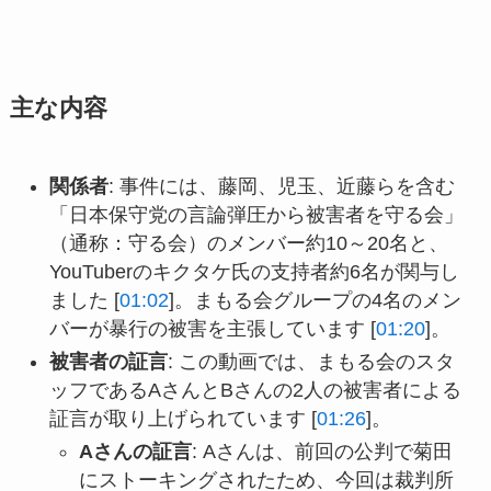
主な内容
関係者
: 事件には、藤岡、児玉、近藤らを含む
「日本保守党の言論弾圧から被害者を守る会」
（通称：守る会）のメンバー約10～20名と、
YouTuberのキクタケ氏の支持者約6名が関与し
ました [
01:02
]。まもる会グループの4名のメン
バーが暴行の被害を主張しています [
01:20
]。
被害者の証言
: この動画では、まもる会のスタ
ッフであるAさんとBさんの2人の被害者による
証言が取り上げられています [
01:26
]。
Aさんの証言
: Aさんは、前回の公判で菊田
にストーキングされたため、今回は裁判所