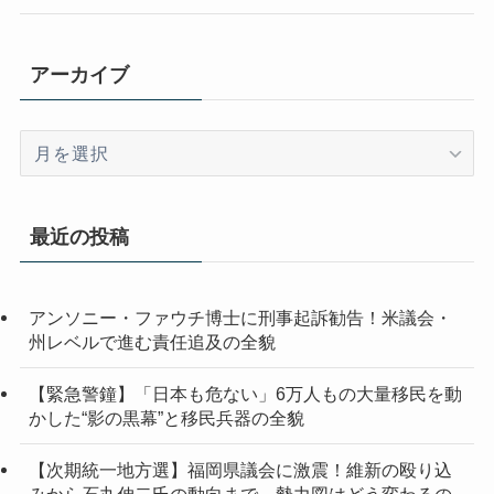
アーカイブ
ア
ー
カ
イ
最近の投稿
ブ
アンソニー・ファウチ博士に刑事起訴勧告！米議会・
州レベルで進む責任追及の全貌
【緊急警鐘】「日本も危ない」6万人もの大量移民を動
かした“影の黒幕”と移民兵器の全貌
【次期統一地方選】福岡県議会に激震！維新の殴り込