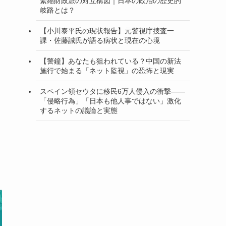
緊縮財政派の対立構図｜日本の政治の歴史的
岐路とは？
【小川泰平氏の現状報告】元警視庁捜査一
課・佐藤誠氏が語る病状と現在の心境
【警鐘】あなたも狙われている？中国の新法
施行で始まる「ネット監視」の恐怖と現実
スペイン領セウタに移民6万人侵入の衝撃——
「侵略行為」「日本も他人事ではない」激化
するネットの議論と実態