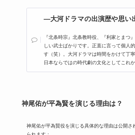
―大河ドラマの出演歴や思い
『北条時宗』北条教時役、『利家とまつ
しい武士ばかりです。正直に言って個人
す（笑）。大河ドラマは時間をかけて丁
日本ならではの時代劇の文化としてこれ
神尾佑が平為賢を演じる理由は？
神尾佑が平為賢役を演じる具体的な理由は公開さ
られます：