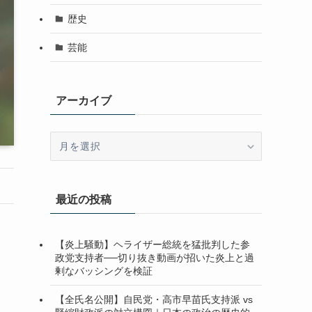
歴史
芸能
アーカイブ
ア
ー
カ
イ
最近の投稿
ブ
【炎上騒動】ヘライザー総統を猛批判した参
政党支持者──切り抜き動画が招いた炎上と過
剰なバッシングを検証
【全氏名公開】自民党・高市早苗氏支持派 vs