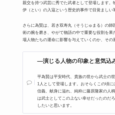
親交を持つ武芸に秀でた武者として登場します。
伊（とい）の入寇という歴史的事件で目覚ましい
さらに為賢は、若き双寿丸（そうじゅまる）の師
術の腕を磨き、やがて物語の中で重要な役割を果
場人物たちの運命に影響を与えていくのか、その
―演じる人物の印象と意気込
平為賢は平安時代、貴族の世から武士の
1人として登場します。おそらくこの頃に
信義、献身に溢れ、純粋に藤原隆家の人
は武士としてこの上ない幸せだったのだ
したいと思います。