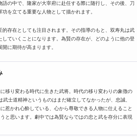
物語の中で、隆家が大宰府に赴任する際に随行し、その後、刀
軍功を立てる重要な人物として描かれます。
匠的存在としても注目されます。その指導のもと、双寿丸は武
たしていくことになります。為賢の存在が、どのように他の登
展開に期待が高まります。
み
世に移り変わる時代に生きた武将。時代の移り変わりの象徴の
は武士道精神というものはまだ確立してなかったが、忠誠、
柄に惹かれ心酔している、心から尊敬できる人物に仕えること
ろうと思います。劇中では為賢ならではの忠と武を存分に表現