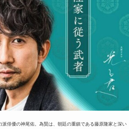
力派俳優の神尾佑。為賢は、朝廷の重鎮である藤原隆家と深い