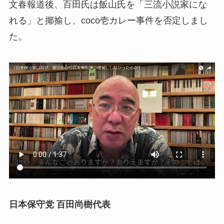
文春報道後、百田氏は飯山氏を「三流小説家にな
れる」と揶揄し、coco壱カレー事件を否定しまし
た。
日本保守党 百田尚樹代表