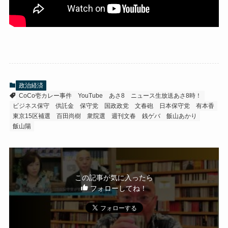
政治経済
CoCo壱カレー事件
YouTube
あさ8
ニュース生放送あさ8時！
ビジネス保守
供託金
保守党
国政政党
文春砲
日本保守党
有本香
東京15区補選
百田尚樹
衆院選
週刊文春
銭ゲバ
飯山あかり
飯山陽
この記事が気に入ったら
フォローしてね！