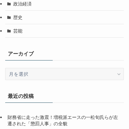
政治経済
歴史
芸能
アーカイブ
ア
ー
カ
イ
最近の投稿
ブ
財務省に走った激震！増税派エースの一松旬氏らが左
遷された「懲罰人事」の全貌