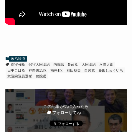
政治経済
保守分断
保守大同団結
内海聡
参政党
大同団結
河野太郎
田中こはる
神奈川15区
福井1区
稲田朋美
自民党
藤田しゅういち
衆議院議員選挙
衆院選
この記事が気に入ったら
フォローしてね！