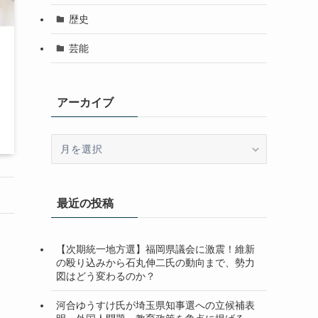
歴史
芸能
アーカイブ
ア
ー
カ
イ
最近の投稿
ブ
【次期統一地方選】福岡県議会に激震！維新
の殴り込みから石丸伸二氏の動向まで、勢力
図はどう変わるのか？
河合ゆうすけ氏が埼玉県知事選への立候補表