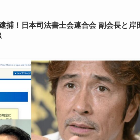
逮捕！日本司法書士会連合会 副会長と岸
線