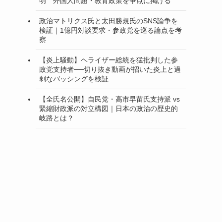
明 外国人問題・教育政策を争点に掲げる
政治マトリクス氏と太田勝規氏のSNS論争を
検証｜1億円対談要求・参政党を巡る論点を考
察
【炎上騒動】ヘライザー総統を猛批判した参
政党支持者──切り抜き動画が招いた炎上と過
剰なバッシングを検証
【全氏名公開】自民党・高市早苗氏支持派 vs
緊縮財政派の対立構図｜日本の政治の歴史的
岐路とは？