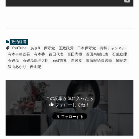
政治経済
YouTube
あさ8
保守党
国政政党
日本保守党
有料チャンネル
有本事務総長
有本香
百田代表
百田尚樹
百田尚樹代表
石破総理
石破茂
石破茂総理大臣
石破首相
自民党
衆議院議員選挙
衆院選
飯山あかり
飯山陽
この記事が気に入ったら
フォローしてね！