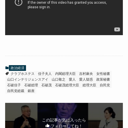
政治経済
クラブホステス
佳子夫人
内閣総理大臣
吉村麻央
女性秘書
山口インテリジェンスアイ
山口敬之
愛人
愛人疑惑
政策秘書
石破佳子
石破総理
石破茂
石破茂総理大臣
総理大臣
自民党
自民党総裁
銀座
この記事が気に入ったら
フォローしてね！