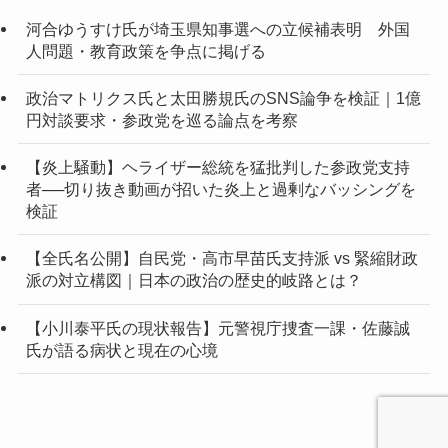
河合ゆうすけ氏が埼玉県知事選への立候補表明 外国
人問題・教育政策を争点に掲げる
政治マトリクス氏と太田勝規氏のSNS論争を検証｜1億
円対談要求・参政党を巡る論点を考察
【炎上騒動】ヘライザー総統を猛批判した参政党支持
者──切り抜き動画が招いた炎上と過剰なバッシングを
検証
【全氏名公開】自民党・高市早苗氏支持派 vs 緊縮財政
派の対立構図｜日本の政治の歴史的岐路とは？
【小川泰平氏の現状報告】元警視庁捜査一課・佐藤誠
氏が語る病状と現在の心境