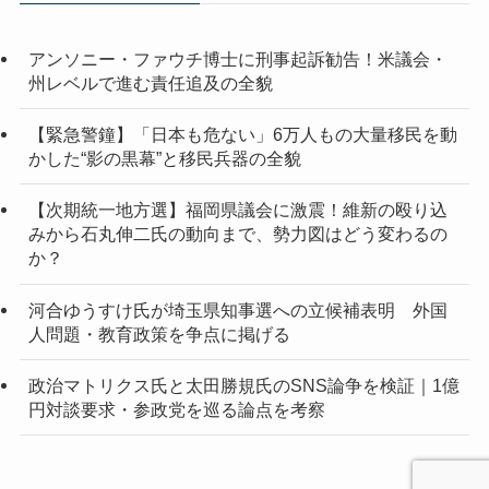
アンソニー・ファウチ博士に刑事起訴勧告！米議会・
州レベルで進む責任追及の全貌
【緊急警鐘】「日本も危ない」6万人もの大量移民を動
かした“影の黒幕”と移民兵器の全貌
【次期統一地方選】福岡県議会に激震！維新の殴り込
みから石丸伸二氏の動向まで、勢力図はどう変わるの
か？
河合ゆうすけ氏が埼玉県知事選への立候補表明 外国
人問題・教育政策を争点に掲げる
政治マトリクス氏と太田勝規氏のSNS論争を検証｜1億
円対談要求・参政党を巡る論点を考察