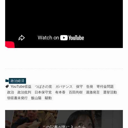
政治経済
YouTube収益
つばさの党
ガバナンス
保守
告発
寄付金問題
政治
政治批判
日本保守党
有本香
百田尚樹
過激発言
選挙活動
領収書未発行
飯山陽
騒動
この記事が気に入ったら