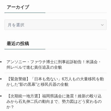
アーカイブ
ア
ー
カ
イ
最近の投稿
ブ
アンソニー・ファウチ博士に刑事起訴勧告！米議会・
州レベルで進む責任追及の全貌
【緊急警鐘】「日本も危ない」6万人もの大量移民を動
かした“影の黒幕”と移民兵器の全貌
【次期統一地方選】福岡県議会に激震！維新の殴り込
みから石丸伸二氏の動向まで、勢力図はどう変わるの
か？