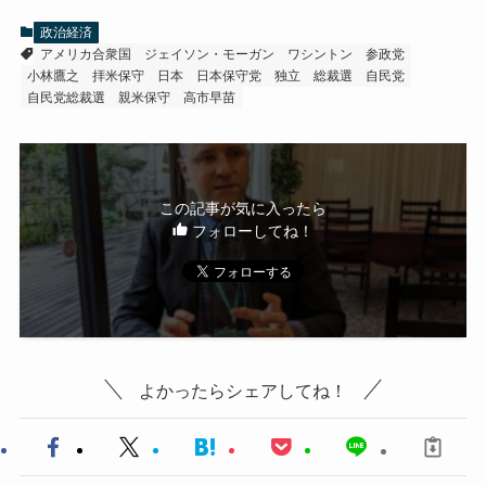
政治経済
アメリカ合衆国
ジェイソン・モーガン
ワシントン
参政党
小林鷹之
拝米保守
日本
日本保守党
独立
総裁選
自民党
自民党総裁選
親米保守
高市早苗
この記事が気に入ったら
フォローしてね！
よかったらシェアしてね！