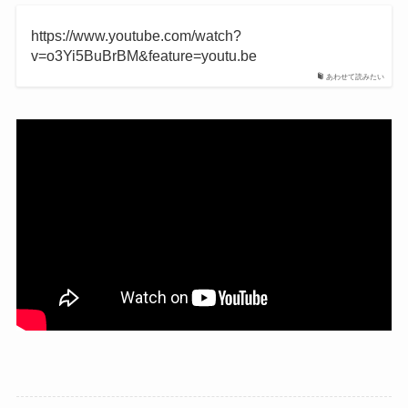
https://www.youtube.com/watch?
v=o3Yi5BuBrBM&feature=youtu.be
あわせて読みたい