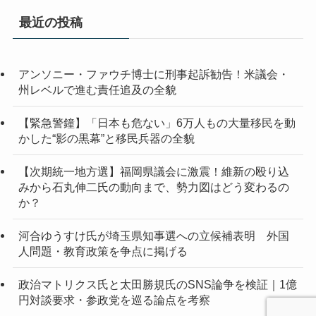
イ
最近の投稿
ブ
アンソニー・ファウチ博士に刑事起訴勧告！米議会・
州レベルで進む責任追及の全貌
【緊急警鐘】「日本も危ない」6万人もの大量移民を動
かした“影の黒幕”と移民兵器の全貌
【次期統一地方選】福岡県議会に激震！維新の殴り込
みから石丸伸二氏の動向まで、勢力図はどう変わるの
か？
河合ゆうすけ氏が埼玉県知事選への立候補表明 外国
人問題・教育政策を争点に掲げる
政治マトリクス氏と太田勝規氏のSNS論争を検証｜1億
円対談要求・参政党を巡る論点を考察