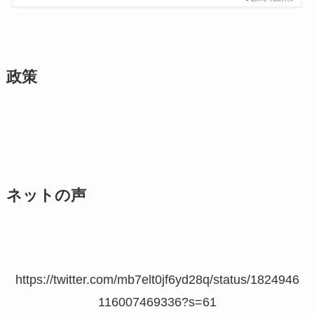
政策
ネットの声
https://twitter.com/mb7elt0jf6yd28q/status/1824946
116007469336?s=61