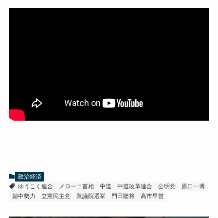
政治経済
ゆうこく連合
メローニ首相
中道
中道改革連合
公明党
原口一博
媚中勢力
立憲民主党
衆議院選挙
門田隆将
高市早苗