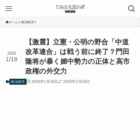
ホーム
政治経済
【激震】立憲・公明の野合「中道
改革連合」は戦う前に終了？門田
2026
1/19
隆将が暴く媚中勢力の正体と高市
政権の外交力
2026年1月16日
2026年1月19日
政治経済