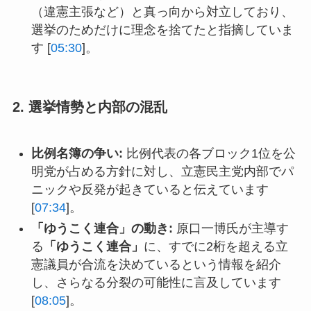
（違憲主張など）と真っ向から対立しており、
選挙のためだけに理念を捨てたと指摘していま
す [
05:30
]。
2. 選挙情勢と内部の混乱
比例名簿の争い:
比例代表の各ブロック1位を公
明党が占める方針に対し、立憲民主党内部でパ
ニックや反発が起きていると伝えています
[
07:34
]。
「ゆうこく連合」の動き:
原口一博氏が主導す
る
「ゆうこく連合」
に、すでに2桁を超える立
憲議員が合流を決めているという情報を紹介
し、さらなる分裂の可能性に言及しています
[
08:05
]。