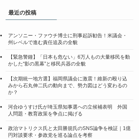
カ
イ
最近の投稿
ブ
アンソニー・ファウチ博士に刑事起訴勧告！米議会・
州レベルで進む責任追及の全貌
【緊急警鐘】「日本も危ない」6万人もの大量移民を動
かした“影の黒幕”と移民兵器の全貌
【次期統一地方選】福岡県議会に激震！維新の殴り込
みから石丸伸二氏の動向まで、勢力図はどう変わるの
か？
河合ゆうすけ氏が埼玉県知事選への立候補表明 外国
人問題・教育政策を争点に掲げる
政治マトリクス氏と太田勝規氏のSNS論争を検証｜1億
円対談要求・参政党を巡る論点を考察