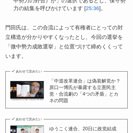
中勢力の野合）か」の選択であるとし、保守勢
力の結集を呼びかけています [
25:36
]。
門田氏は、この合流によって有権者にとっての対
立構造が分かりやすくなったとし、今回の選挙を
「微中勢力成敗選挙」と位置づけて締めくくって
います。
あわせて読みたい
「中道改革連合」は偽装解党か？
原口一博氏が暴露する立憲民主
党・合流劇の「4つの矛盾」とカ
ネの問題
あわせて読みたい
ゆうこく連合、20日に政党結成