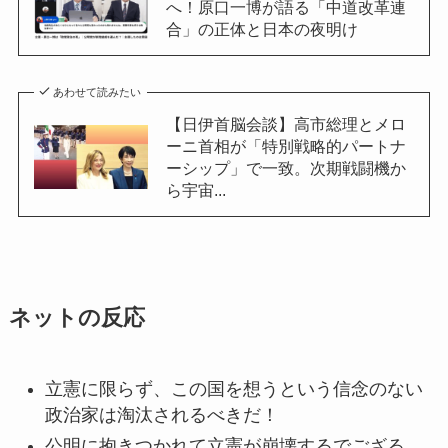
へ！原口一博が語る「中道改革連
合」の正体と日本の夜明け
あわせて読みたい
【日伊首脳会談】高市総理とメロ
ーニ首相が「特別戦略的パートナ
ーシップ」で一致。次期戦闘機か
ら宇宙...
ネットの反応
立憲に限らず、この国を想うという信念のない
政治家は淘汰されるべきだ！
公明に抱きつかれて立憲が崩壊するでござる。