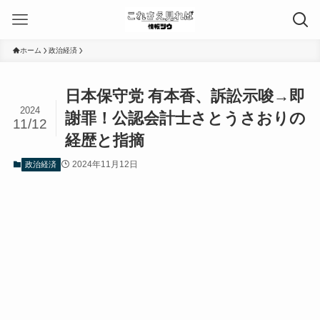
ホーム
政治経済
日本保守党 有本香、訴訟示唆→即
2024
謝罪！公認会計士さとうさおりの
11/12
経歴と指摘
2024年11月12日
政治経済