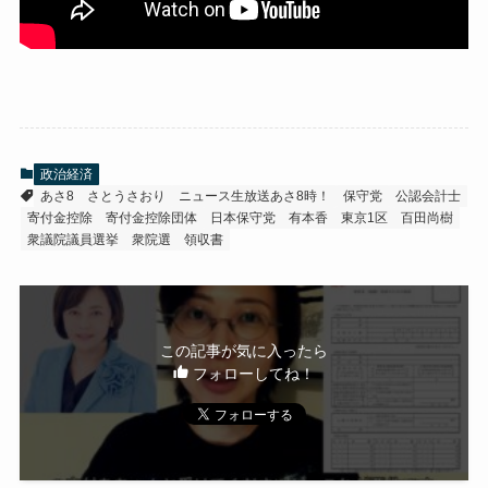
政治経済
あさ8
さとうさおり
ニュース生放送あさ8時！
保守党
公認会計士
寄付金控除
寄付金控除団体
日本保守党
有本香
東京1区
百田尚樹
衆議院議員選挙
衆院選
領収書
この記事が気に入ったら
フォローしてね！