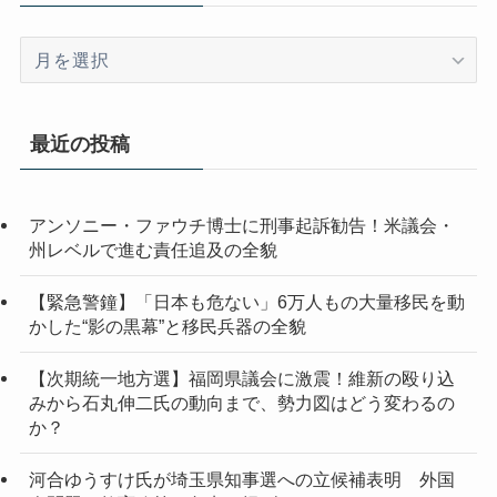
ア
ー
カ
イ
最近の投稿
ブ
アンソニー・ファウチ博士に刑事起訴勧告！米議会・
州レベルで進む責任追及の全貌
【緊急警鐘】「日本も危ない」6万人もの大量移民を動
かした“影の黒幕”と移民兵器の全貌
【次期統一地方選】福岡県議会に激震！維新の殴り込
みから石丸伸二氏の動向まで、勢力図はどう変わるの
か？
河合ゆうすけ氏が埼玉県知事選への立候補表明 外国