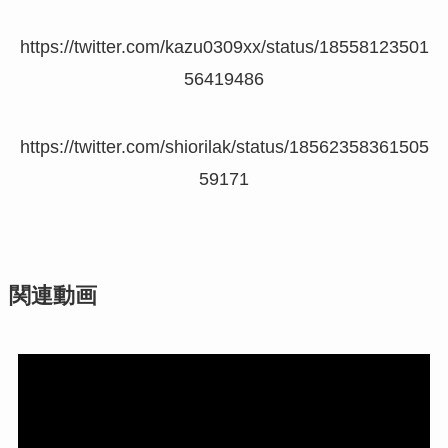
https://twitter.com/kazu0309xx/status/18558123501
56419486
https://twitter.com/shiorilak/status/18562358361505
59171
関連動画