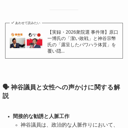
あわせて読みたい
【実録・2026衆院選 事件簿】原口
一博氏の「潔い敗戦」と神谷宗幣
氏の「露呈したパワハラ体質」を
覆い隠...
🗣️ 神谷議員と女性への声かけに関する解
説
間接的な勧誘と人脈工作
神谷議員は、政治的な人脈作りにおいて、