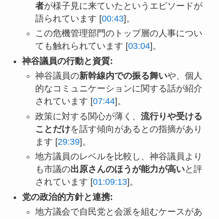
者
が様子見に来ていたというエピソードが
語られています [
00:43
]。
この危機管理部門のトップ層の人事につい
ても触れられています [
03:04
]。
神谷議員の行動と資質:
神谷議員の
新幹線内での振る舞い
や、個人
的なコミュニケーションに関する話が紹介
されています [
07:44
]。
政策に対する関心が薄く、
流行りや受ける
ことだけ
を話す傾向があるとの指摘があり
ます [
29:39
]。
地方議員のレベルを比較し、神谷議員より
も市議の
出原さんのほうが能力が高い
と評
されています [
01:09:13
]。
党の政治的方針と連携:
地方議会で自民党と会派を組むケースがあ