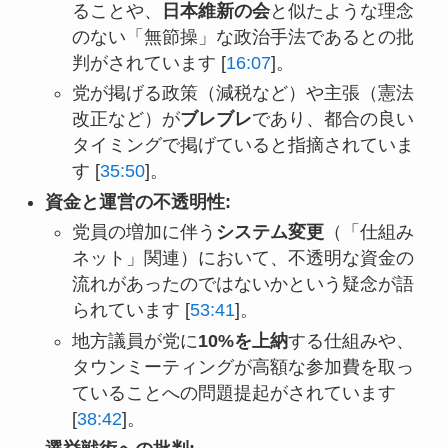
ることや、
日本維新の会
と似たような理念
のない「無節操」な政治手法であるとの批
判がされています [
16:07
]。
党が掲げる政策（減税など）や主張（憲法
改正など）が
ブレブレ
であり、都合の良い
タイミングで掲げていると指摘されていま
す [
35:50
]。
資金と運営の不透明性:
党員の増加に伴う
システム変更
（「仕組み
ネット」関連）において、不透明な資金の
流れがあったのではないかという疑念が語
られています [
53:41
]。
地方議員が党に
10%を上納
する仕組みや、
タウンミーティングが高額な参加費を取っ
ていることへの問題提起がされています
[
38:42
]。