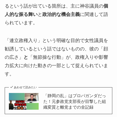
るという話が出ている箇所は、主に神谷議員の
個
人的な振る舞い
と
政治的な機会主義
に関連して語
られています。
「連立政権入り」という明確な目的で女性議員を
勧誘しているという話ではないものの、彼の「顔
の広さ」
と
「無節操な行動」が、政権入りや影響
力拡大に向けた動きの一部として捉えられていま
す。
あわせて読みたい
「静岡の乱」はプロパガンダだっ
た！元参政党支部長が目撃した組
織変質と離党までの全記録