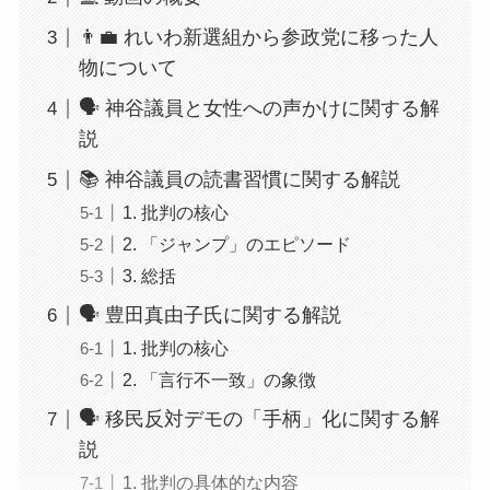
👨‍💼 れいわ新選組から参政党に移った人
物について
🗣️ 神谷議員と女性への声かけに関する解
説
📚 神谷議員の読書習慣に関する解説
1. 批判の核心
2. 「ジャンプ」のエピソード
3. 総括
🗣️ 豊田真由子氏に関する解説
1. 批判の核心
2. 「言行不一致」の象徴
🗣️ 移民反対デモの「手柄」化に関する解
説
1. 批判の具体的な内容