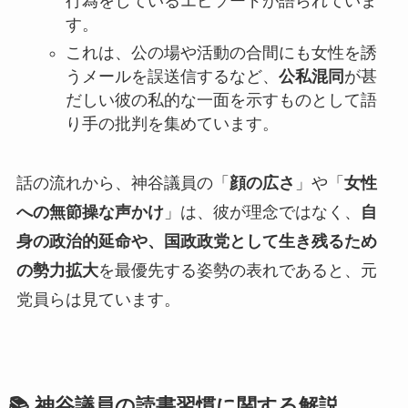
行為をしているエピソードが語られていま
す。
これは、公の場や活動の合間にも女性を誘
うメールを誤送信するなど、
公私混同
が甚
だしい彼の私的な一面を示すものとして語
り手の批判を集めています。
話の流れから、神谷議員の「
顔の広さ
」や「
女性
への無節操な声かけ
」は、彼が理念ではなく、
自
身の政治的延命や、国政政党として生き残るため
の勢力拡大
を最優先する姿勢の表れであると、元
党員らは見ています。
📚 神谷議員の読書習慣に関する解説