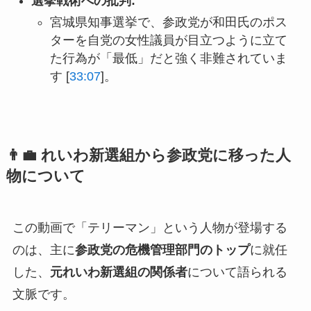
選挙戦術への批判:
宮城県知事選挙で、参政党が和田氏のポス
ターを自党の女性議員が目立つように立て
た行為が「最低」だと強く非難されていま
す [
33:07
]。
👨‍💼 れいわ新選組から参政党に移った人
物について
この動画で「テリーマン」という人物が登場する
のは、主に
参政党の危機管理部門のトップ
に就任
した、
元れいわ新選組の関係者
について語られる
文脈です。