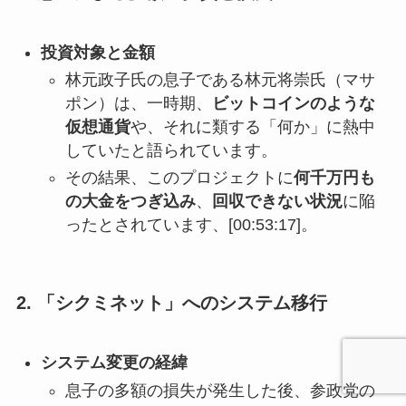
投資対象と金額
林元政子氏の息子である林元将崇氏（マサ
ポン）は、一時期、
ビットコインのような
仮想通貨
や、それに類する「何か」に熱中
していたと語られています。
その結果、このプロジェクトに
何千万円も
の大金をつぎ込み
、
回収できない状況
に陥
ったとされています、[00:53:17]。
2. 「シクミネット」へのシステム移行
システム変更の経緯
息子の多額の損失が発生した後、参政党の