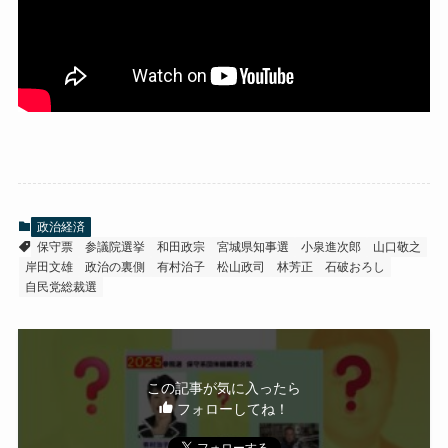
政治経済
保守票
参議院選挙
和田政宗
宮城県知事選
小泉進次郎
山口敬之
岸田文雄
政治の裏側
有村治子
松山政司
林芳正
石破おろし
自民党総裁選
この記事が気に入ったら
フォローしてね！