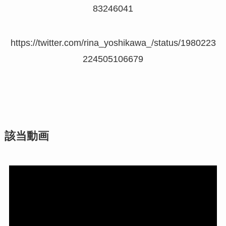
83246041
https://twitter.com/rina_yoshikawa_/status/1980223
224505106679
該当動画