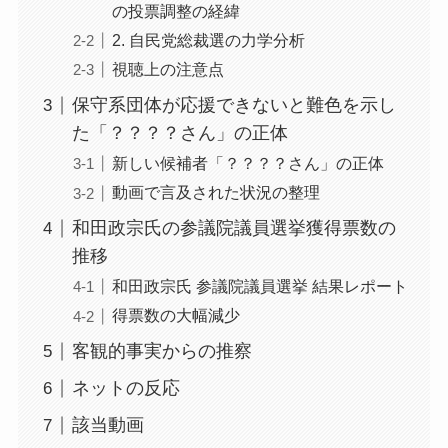
の投票調整の経緯
2. 自民党総裁選の力学分析
視聴上の注意点
保守系団体が応援できないと難色を示し
た「？？？？さん」の正体
新しい候補者「？？？？さん」の正体
動画で言及された状況の整理
和田政宗氏の参議院議員選挙獲得票数の
推移
和田政宗氏 参議院議員選挙 結果レポート
得票数の大幅減少
客観的事実からの推察
ネットの反応
該当動画