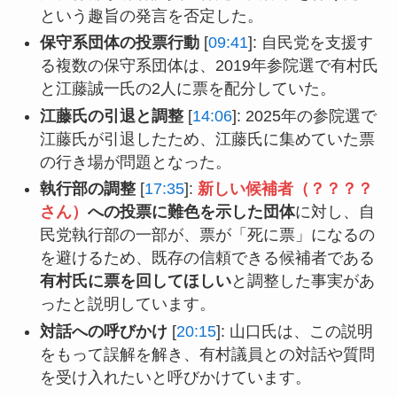
という趣旨の発言を否定した。
保守系団体の投票行動
[
09:41
]: 自民党を支援す
る複数の保守系団体は、2019年参院選で有村氏
と江藤誠一氏の2人に票を配分していた。
江藤氏の引退と調整
[
14:06
]: 2025年の参院選で
江藤氏が引退したため、江藤氏に集めていた票
の行き場が問題となった。
執行部の調整
[
17:35
]:
新しい候補者（？？？？
さん）
への投票に難色を示した団体
に対し、自
民党執行部の一部が、票が「死に票」になるの
を避けるため、既存の信頼できる候補者である
有村氏に票を回してほしい
と調整した事実があ
ったと説明しています。
対話への呼びかけ
[
20:15
]: 山口氏は、この説明
をもって誤解を解き、有村議員との対話や質問
を受け入れたいと呼びかけています。