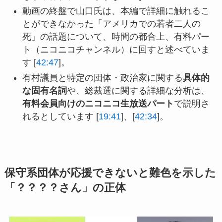
動画の終盤で山口氏は、本編で詳細に触れるこ
とができなかった「アメリカでの若者二人の
死」の話題について、時間の都合上、有料パー
ト（ニコニコチャンネル）に回すと述べていま
す [
42:47
]。
有村議員と特定の団体・政治家に関する
具体的
な固有名詞
や、総裁選に関する詳細な分析は、
有料会員向けのニコニコ生放送パート
で説明さ
れるとしています [
19:41
]、[
42:34
]。
保守系団体が応援できないと難色を示した
「？？？？さん」の正体