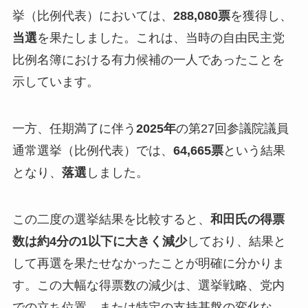
挙（比例代表）においては、
288,080票
を獲得し、
当選
を果たしました。これは、当時の自由民主党
比例名簿における有力候補の一人であったことを
示しています。
一方、任期満了に伴う
2025年
の第27回参議院議員
通常選挙（比例代表）では、
64,665票
という結果
となり、
落選
しました。
この二度の選挙結果を比較すると、
和田氏の得票
数は約4分の1以下に大きく減少
しており、結果と
して再選を果たせなかったことが明確に分かりま
す。この大幅な得票数の減少は、選挙戦略、党内
での立ち位置、または特定の支持基盤の変化な