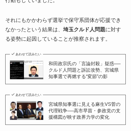
行動もしていました。
それにもかかわらず選挙で保守系団体が応援でき
なかったという結果は、
埼玉クルド人問題
に対す
る姿勢に起因していることが推察されます。
あわせて読みたい
和田政宗氏の「言論封殺」疑惑──
クルド人問題と訴訟攻勢、宮城県
知事選で再燃する“変節”の影
あわせて読みたい
宮城県知事選に見える麻生VS菅の
代理戦争──高市早苗・参政党の支
援構図が映す政界力学の変化