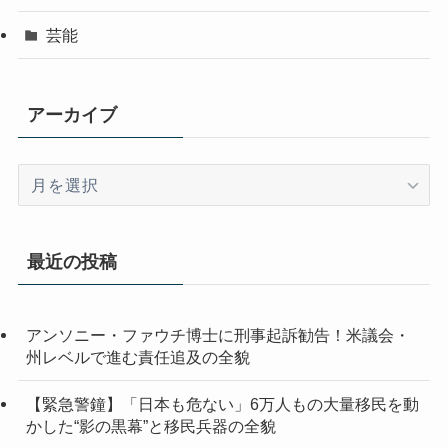
芸能
アーカイブ
ア
ー
カ
イ
最近の投稿
ブ
アンソニー・ファウチ博士に刑事起訴勧告！米議会・
州レベルで進む責任追及の全貌
【緊急警鐘】「日本も危ない」6万人もの大量移民を動
かした“影の黒幕”と移民兵器の全貌