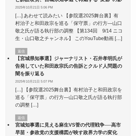
2025年10月21日 5:06 PM
[…] あわせて読みたい 【参院選2025舞台裏】有
村治子と和田政宗を巡る「保守票」の行方—山口
敬之氏が語る執行部の調整 【第134回 9/14 ニコ
生・山口敬之チャンネル】 このYouTube動画 […]
返信
【宮城県知事選】ジャーナリスト・石井孝明氏が
告発していた和田政宗氏の告訴とクルド人問題の
闇を振り返る
2025年10月21日 5:07 PM
[…] 【参院選2025舞台裏】有村治子と和田政宗を
巡る「保守票」の行方—山口敬之氏が語る執行部
の調整 […]
返信
宮城知事選に見える麻生VS菅の代理戦争──高市
早苗・参政党の支援構図が映す政界力学の変化