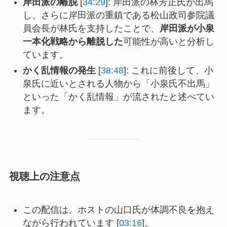
岸田派の離脱
[
34:29
]: 岸田派の林芳正氏が出馬
し、さらに岸田派の重鎮である松山政司参院議
員会長が林氏を支持したことで、
岸田派が小泉
一本化戦略から離脱した
可能性が高いと分析し
ています。
かく乱情報の発生
[
38:48
]: これに前後して、小
泉氏に近いとされる人物から「小泉氏不出馬」
といった「かく乱情報」が流されたと述べてい
ます。
視聴上の注意点
この配信は、ホストの山口氏が体調不良を抱え
ながら行われています [
03:16
]。