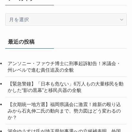
ア
ー
カ
イ
最近の投稿
ブ
アンソニー・ファウチ博士に刑事起訴勧告！米議会・
州レベルで進む責任追及の全貌
【緊急警鐘】「日本も危ない」6万人もの大量移民を動
かした“影の黒幕”と移民兵器の全貌
【次期統一地方選】福岡県議会に激震！維新の殴り込
みから石丸伸二氏の動向まで、勢力図はどう変わるの
か？
河合ゆうすけ氏が埼玉県知事選への立候補表明 外国