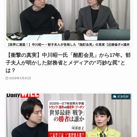
【衝撃の真実】中川昭一氏「酩酊会見」から17年。郁
子夫人が明かした財務省とメディアの“巧妙な罠”と
は？
2026年3月31日
世界情勢