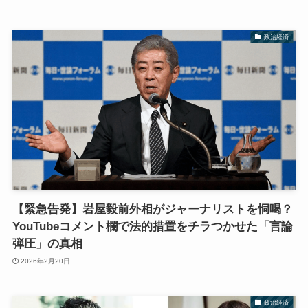
政治経済
【緊急告発】岩屋毅前外相がジャーナリストを恫喝？
YouTubeコメント欄で法的措置をチラつかせた「言論
弾圧」の真相
2026年2月20日
政治経済