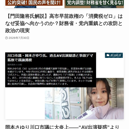
【門田隆将氏解説】高市早苗政権の「消費税ゼロ」は
なぜ妥協へ向かうのか？財務省・党内重鎮との攻防と
政治の現実
2026年7月30日
政治経済
岡本さゆり川口市議に大炎上――“AV出演疑惑”より