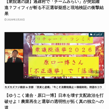
【衆院選の謎】過疎村で「チームみらい」が突如躍
進？フィフィが斬る不正選挙疑惑と現地検証の衝撃結
果
2026年2月20日
政治経済
【ゆうこく連合・原口一博】日本を壊す支配政治を打
破せよ！農業再生と選挙の透明性が拓く真の独立への
道