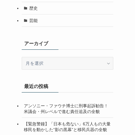
歴史
芸能
アーカイブ
ア
ー
カ
イ
最近の投稿
ブ
アンソニー・ファウチ博士に刑事起訴勧告！
米議会・州レベルで進む責任追及の全貌
【緊急警鐘】「日本も危ない」6万人もの大量
移民を動かした“影の黒幕”と移民兵器の全貌