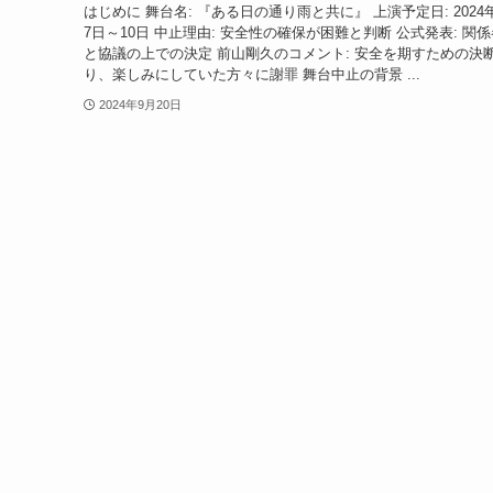
はじめに 舞台名: 『ある日の通り雨と共に』 上演予定日: 2024
7日～10日 中止理由: 安全性の確保が困難と判断 公式発表: 関
と協議の上での決定 前山剛久のコメント: 安全を期すための決
り、楽しみにしていた方々に謝罪 舞台中止の背景 ...
2024年9月20日