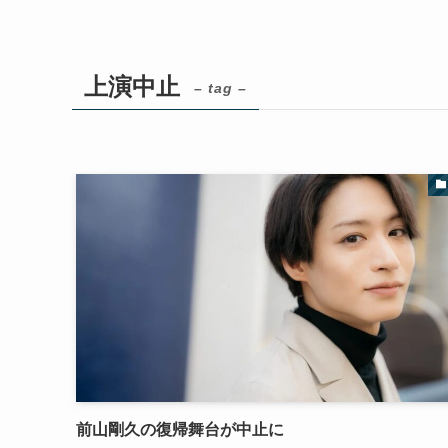
上演中止
– tag –
前山剛久の復帰舞台が中止に