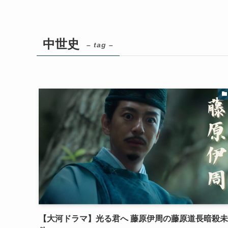
中世史
– tag –
【大河ドラマ】光る君へ 藤原伊周の藤原道長暗殺