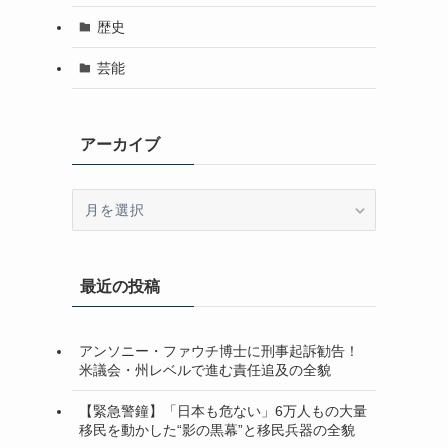
歴史
芸能
アーカイブ
ア
ー
カ
イ
最近の投稿
ブ
アンソニー・ファウチ博士に刑事起訴勧告！
米議会・州レベルで進む責任追及の全貌
【緊急警鐘】「日本も危ない」6万人もの大量
移民を動かした“影の黒幕”と移民兵器の全貌