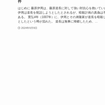
件
はじめに 藤原伊周は、藤原道長に対して強い対抗心を抱いてい
伊周は道長を呪詛しようとしたとされるが、暗殺計画の真偽は
ある。 寛弘4年（1007年）に、伊周とその弟隆家が道長を暗殺
としたという噂が流れた。 道長は無事に帰郷したため、...
2024年9月9日