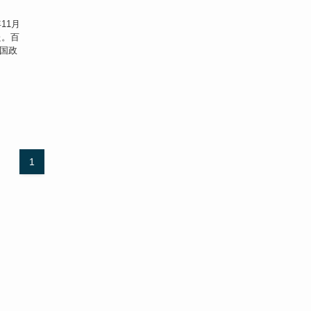
11月
た。百
国政
1