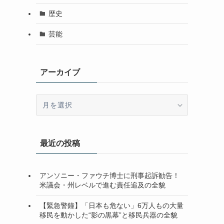
歴史
芸能
アーカイブ
ア
ー
カ
イ
最近の投稿
ブ
アンソニー・ファウチ博士に刑事起訴勧告！
米議会・州レベルで進む責任追及の全貌
【緊急警鐘】「日本も危ない」6万人もの大量
移民を動かした“影の黒幕”と移民兵器の全貌