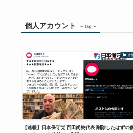
個人アカウント
– tag –
政
【速報】日本保守党 百田尚樹代表 削除したはずの