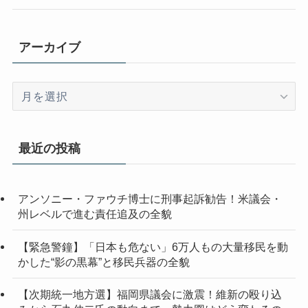
アーカイブ
ア
ー
カ
イ
最近の投稿
ブ
アンソニー・ファウチ博士に刑事起訴勧告！米議会・
州レベルで進む責任追及の全貌
【緊急警鐘】「日本も危ない」6万人もの大量移民を動
かした“影の黒幕”と移民兵器の全貌
【次期統一地方選】福岡県議会に激震！維新の殴り込