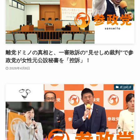
離党ドミノの真相と、一審敗訴の“見せしめ裁判”で参
政党が女性元公設秘書を「控訴」！
2026年4月8日
政治経済