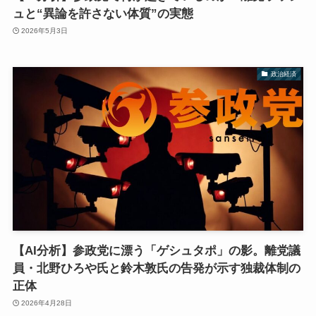
ュと“異論を許さない体質”の実態
2026年5月3日
政治経済
【AI分析】参政党に漂う「ゲシュタポ」の影。離党議
員・北野ひろや氏と鈴木敦氏の告発が示す独裁体制の
正体
2026年4月28日