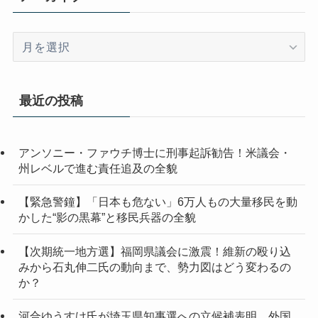
ア
ー
カ
イ
最近の投稿
ブ
アンソニー・ファウチ博士に刑事起訴勧告！米議会・
州レベルで進む責任追及の全貌
【緊急警鐘】「日本も危ない」6万人もの大量移民を動
かした“影の黒幕”と移民兵器の全貌
【次期統一地方選】福岡県議会に激震！維新の殴り込
みから石丸伸二氏の動向まで、勢力図はどう変わるの
か？
河合ゆうすけ氏が埼玉県知事選への立候補表明 外国