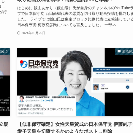
まし
まし
はじめに 飯山あかり（飯山陽）氏が自身のチャンネルのYouTube
票が行
ブで日本保守党 百田尚樹代表の悪質な切り取り動画投稿を批判し
した。 ライブでは飯山氏は東京ブロック比例代表に立候補してい
日本保守党 梅原克彦氏についても言及しました。 一部ネ...
2024年10月25日
治経済
政治経
立疑
【似非保守確定】女性天皇賛成の日本保守党 伊藤純子
愛子天皇を切望するかのようなポスト→削除