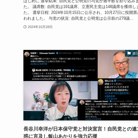
はじめに 選挙結果: 自民党と公明党の与党が過半数を割り込み
た。 議席数: 自民党は191議席、立憲民主党は148議席を獲得し
た。 選挙日程: 2024年10月15日に公示され、10月27日に投開
われました。 与党の状況: 自民党と公明党は公示前の279議...
2024年10月28日
政
長谷川幸洋が日本保守党と対決宣言！自民党との連
惑に言及し飯山あかりを強力応援