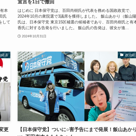
宣言を1日で撤回
と有本
はじめに 日本保守党は、百田尚樹氏が代表を務める国政政党で、
田氏
2024年10月の衆院選で3議席を獲得しました。 飯山あかり（飯山
をして
氏は、日本保守党 東京15区補選の候補者であり、百田尚樹氏と有
香氏に対する告発を行いました。 飯山氏の告発は、彼女が進...
2024年10月31日
治経済
政治経
変更
【日本保守党】ついに○害予告にまで発展！飯山あか