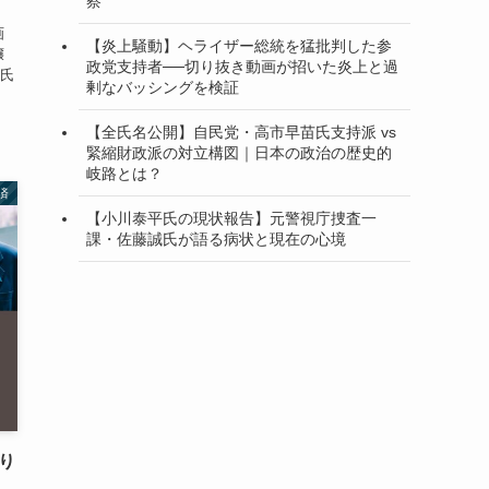
察
画
【炎上騒動】ヘライザー総統を猛批判した参
嬢
政党支持者──切り抜き動画が招いた炎上と過
氏
剰なバッシングを検証
【全氏名公開】自民党・高市早苗氏支持派 vs
緊縮財政派の対立構図｜日本の政治の歴史的
岐路とは？
済
【小川泰平氏の現状報告】元警視庁捜査一
課・佐藤誠氏が語る病状と現在の心境
り