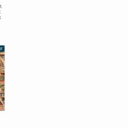
代
立
批
済