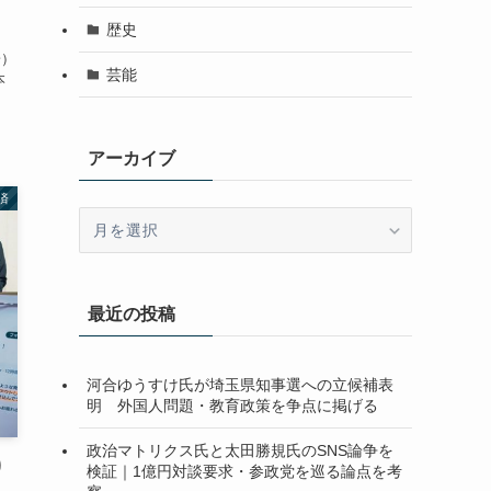
歴史
陽）
芸能
本
アーカイブ
済
ア
ー
カ
イ
最近の投稿
ブ
河合ゆうすけ氏が埼玉県知事選への立候補表
明 外国人問題・教育政策を争点に掲げる
政治マトリクス氏と太田勝規氏のSNS論争を
り
検証｜1億円対談要求・参政党を巡る論点を考