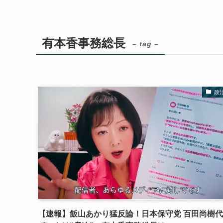
有本香事務総長
– tag –
政
【速報】飯山あかり猛反論！日本保守党 百田尚樹