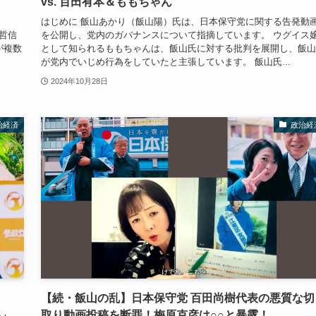
vs. 百田有本＆ももちゃん
、
はじめに 飯山あかり（飯山陽）氏は、日本保守党に関する告発動
哲信
を公開し、党内のガバナンスについて指摘しています。 ウグイス
が複数
として知られるももちゃんは、飯山氏に対する批判を展開し、飯山
が党内でいじめ行為をしていたと主張しています。 飯山氏...
2024年10月28日
治経済
政治経
【続・飯山の乱】日本保守党 百田尚樹代表の悪質な切
取り動画投稿を断罪！梅原克彦は○○と暴露！