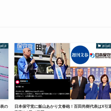
治経済
政治経
代表の
日本保守党に飯山あかり文春砲！百田尚樹代表はX引