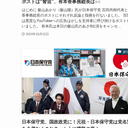
ポストは“脅迫”、有本香事務総長は○○
はじめに 飯山あかり（飯山陽）氏が日本保守党 百田尚樹代表
香事務総長のポストにそれぞれ反論と指摘を行ないました。 百
は悪質なYouTuberへの広告はがしを支持者に呼び掛けるポスト
いました。 有本氏は本日の飯山氏のあさ8出演をキャンセ...
2024年10月31日
政
日本保守党、国政政党に！元祖・日本保守党は党名