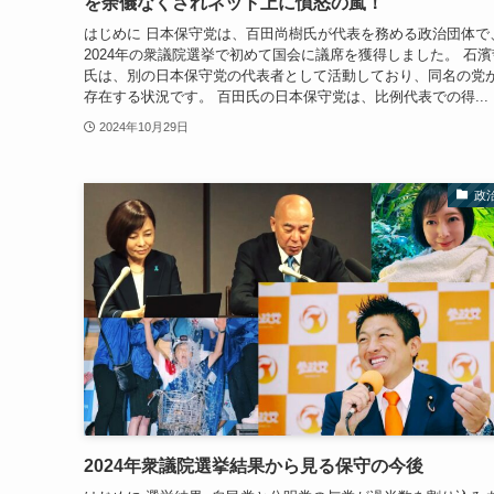
を余儀なくされネット上に憤怒の嵐！
はじめに 日本保守党は、百田尚樹氏が代表を務める政治団体で
2024年の衆議院選挙で初めて国会に議席を獲得しました。 石濱
氏は、別の日本保守党の代表者として活動しており、同名の党
存在する状況です。 百田氏の日本保守党は、比例代表での得...
2024年10月29日
政
2024年衆議院選挙結果から見る保守の今後