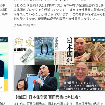
記事
はじめに 伊藤純子氏は日本保守党から2024年の衆議院選挙に比例
の対応
表北関東ブロックで立候補しています。 彼女は女性天皇に賛成の
出馬中
場を取っていることが報じられています。 この見解が保守派から
判を受けるなか、伊藤氏は愛子内親王が女性天皇になること...
2024年10月21日
治経済
政治経
【検証】日本保守党 百田尚樹は卑怯者？
26人
はじめに 百田尚樹氏は、日本の作家であり、日本保守党の代表で