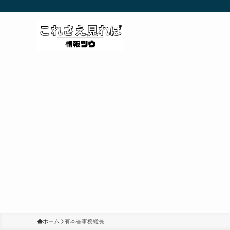
ホーム
有本香事務総長