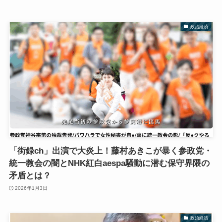
政治経済
「街録ch」出演で大炎上！藤村あきこが暴く参政党・
統一教会の闇とNHK紅白aespa騒動に潜む保守界隈の
矛盾とは？
2026年1月3日
政治経済