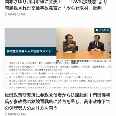
岡本さゆり川口市議に大炎上――“AV出演疑惑”より
問題視された交通事故発言と「やらせ取材」批判
2026年5月20日
政治経済
松田政策研究所に参政党信者から抗議殺到！門田隆将
氏が参政党の衆院選戦略に苦言を呈し、高市政権下で
の保守勢力のあり方を問う
2026年3月26日