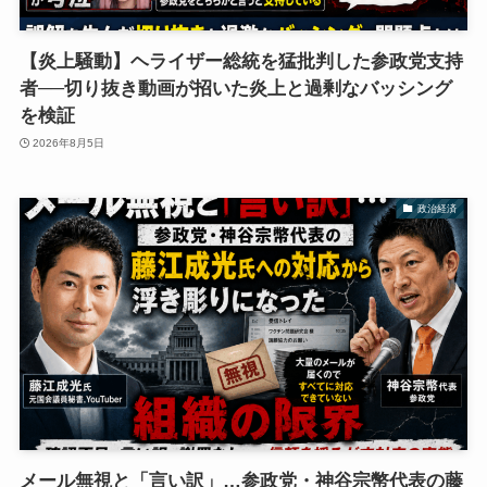
【炎上騒動】ヘライザー総統を猛批判した参政党支持
者──切り抜き動画が招いた炎上と過剰なバッシング
を検証
2026年8月5日
政治経済
メール無視と「言い訳」…参政党・神谷宗幣代表の藤