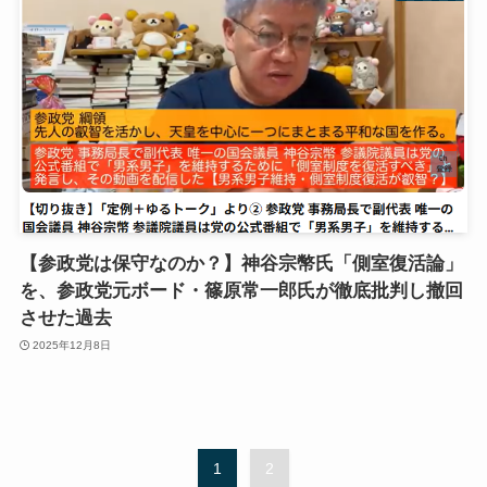
【参政党は保守なのか？】神谷宗幣氏「側室復活論」
を、参政党元ボード・篠原常一郎氏が徹底批判し撤回
させた過去
2025年12月8日
1
2