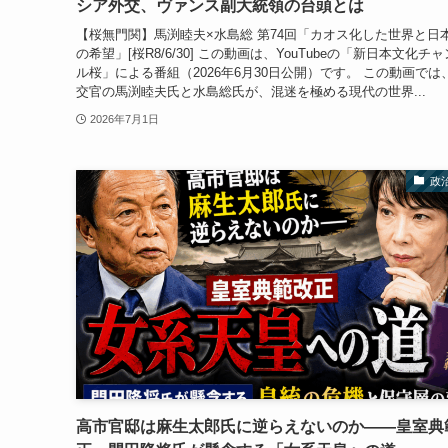
シア外交、ヴァンス副大統領の台頭とは
【桜無門関】馬渕睦夫×水島総 第74回「カオス化した世界と日
の希望」[桜R8/6/30] この動画は、YouTubeの「新日本文化チ
ル桜」による番組（2026年6月30日公開）です。 この動画では
交官の馬渕睦夫氏と水島総氏が、混迷を極める現代の世界...
2026年7月1日
政
高市官邸は麻生太郎氏に逆らえないのか――皇室典