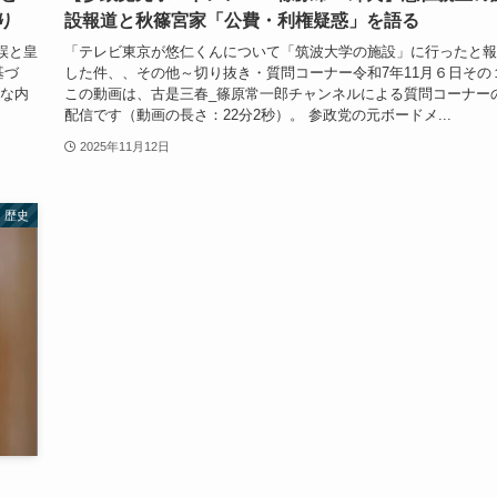
り
設報道と秋篠宮家「公費・利権疑惑」を語る
誤と皇
「テレビ東京が悠仁くんについて「筑波大学の施設」に行ったと報
基づ
した件、、その他～切り抜き・質問コーナー令和7年11月６日その
主な内
この動画は、古是三春_篠原常一郎チャンネルによる質問コーナー
配信です（動画の長さ：22分2秒）。 参政党の元ボードメ...
2025年11月12日
歴史