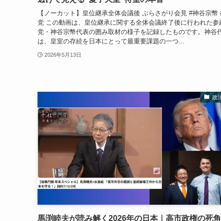
【ノーカット】皇位継承全体会議後 ぶらさがり会見 #神谷宗幣 
党 この動画は、皇位継承に関する全体会議終了後に行われた参
党・神谷宗幣代表の囲み取材の様子を記録したものです。神谷
は、皇室の存続を日本にとって最重要課題の一つ...
2026年5月13日
政
馬渕睦夫が読み解く2026年の日本｜高市政権の死