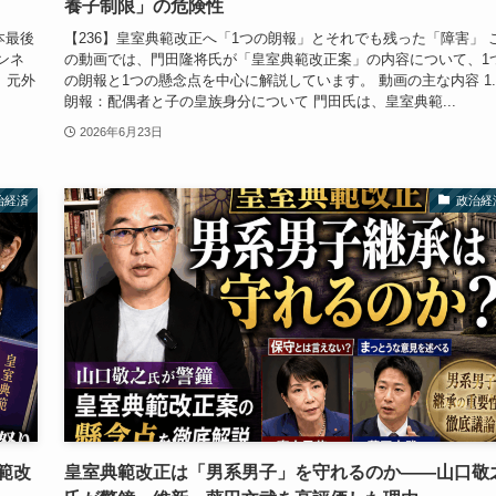
養子制限」の危険性
本最後
【236】皇室典範改正へ「1つの朗報」とそれでも残った「障害」 
ャンネ
の動画では、門田隆将氏が「皇室典範改正案」の内容について、1
、元外
の朗報と1つの懸念点を中心に解説しています。 動画の主な内容 1.
朗報：配偶者と子の皇族身分について 門田氏は、皇室典範...
2026年6月23日
治経済
政治経
範改
皇室典範改正は「男系男子」を守れるのか――山口敬