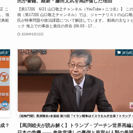
氏が警鐘、維新・藤田文武を高評価した理由
正 こ
【第172回 6/21 山口敬之チャンネル（YouTube＋ニコ生）】 こ
し、強
画（第172回 山口敬之チャンネル）では、ジャーナリストの山口敬
室典範
氏が時事問題や政治課題について解説しています。 動画の主なト
ック 海上での事故と責任の所在 (06:03 - 17:...
2026年6月22日
治経済
政治経
賛成？
【馬渕睦夫が読み解く】トランプ・プーチン世界再編
日本の危機 ―― 参政党潰しの裏側と皇室が人類の希