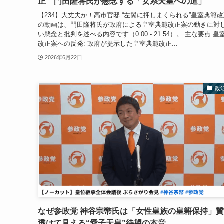
正 門田隆将氏が懸念する「女系天皇への道」
【234】大丈夫か！高市官邸 “左翼に押しまくられる”皇室典範改
の動画は、門田隆将氏が政府による皇室典範改正案の動きに対
い懸念と批判を述べる内容です（0:00 - 21:54）。 主な要点 皇
改正案への反発: 政府が提示した皇室典範改正...
2026年6月22日
政
なぜ参政党 神谷宗幣氏は「女性皇族の皇籍保持」
透けて見える“愛子天皇”待望の本音