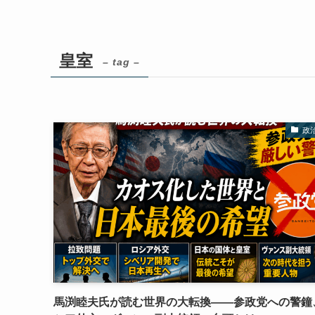
皇室
– tag –
政
馬渕睦夫氏が読む世界の大転換――参政党への警鐘