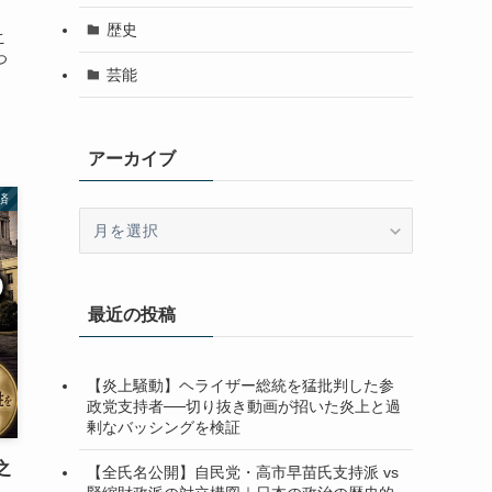
歴史
こ
つ
芸能
アーカイブ
済
ア
ー
カ
イ
最近の投稿
ブ
【炎上騒動】ヘライザー総統を猛批判した参
政党支持者──切り抜き動画が招いた炎上と過
剰なバッシングを検証
之
【全氏名公開】自民党・高市早苗氏支持派 vs