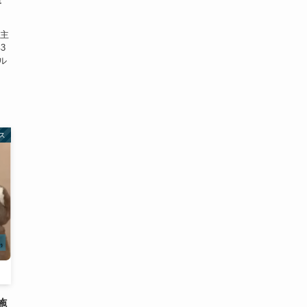
が主
3
ル
ス
施