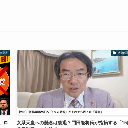
治経済
政治経
、ロ
女系天皇への懸念は後退？門田隆将氏が指摘する「15