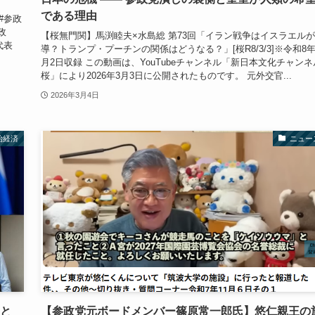
である理由
#参政
政
【桜無門関】馬渕睦夫×水島総 第73回「イラン戦争はイスラエル
代表
導？トランプ・プーチンの関係はどうなる？」[桜R8/3/3]※令和8年
月2日収録 この動画は、YouTubeチャンネル「新日本文化チャンネ
桜」により2026年3月3日に公開されたものです。 元外交官...
2026年3月4日
治経済
ニュー
角と
【参政党元ボードメンバー篠原常一郎氏】悠仁親王の