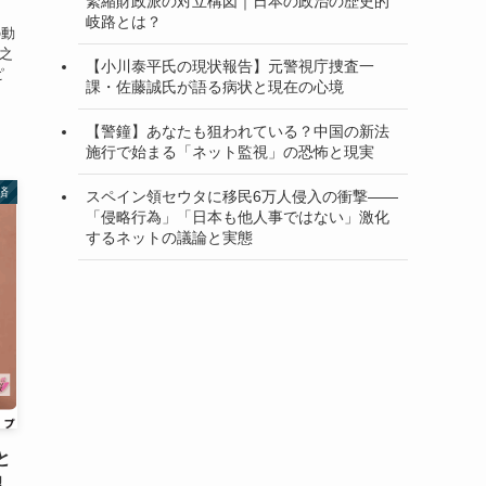
緊縮財政派の対立構図｜日本の政治の歴史的
岐路とは？
の動
之
【小川泰平氏の現状報告】元警視庁捜査一
ピ
課・佐藤誠氏が語る病状と現在の心境
【警鐘】あなたも狙われている？中国の新法
施行で始まる「ネット監視」の恐怖と現実
済
スペイン領セウタに移民6万人侵入の衝撃——
「侵略行為」「日本も他人事ではない」激化
するネットの議論と実態
と
望