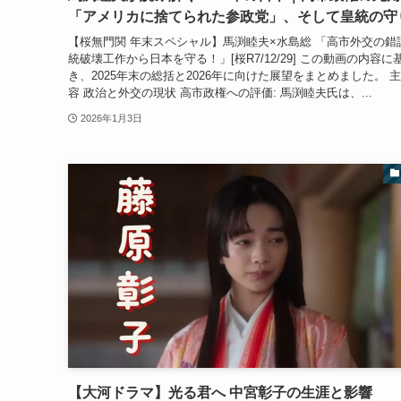
「アメリカに捨てられた参政党」、そして皇統の守
【桜無門関 年末スペシャル】馬渕睦夫×水島総 「高市外交の錯
統破壊工作から日本を守る！」[桜R7/12/29] この動画の内容に
き、2025年末の総括と2026年に向けた展望をまとめました。 
容 政治と外交の現状 高市政権への評価: 馬渕睦夫氏は、...
2026年1月3日
【大河ドラマ】光る君へ 中宮彰子の生涯と影響