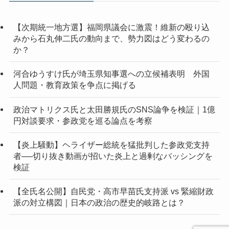
【次期統一地方選】福岡県議会に激震！維新の殴り込
みから石丸伸二氏の動向まで、勢力図はどう変わるの
か？
河合ゆうすけ氏が埼玉県知事選への立候補表明 外国
人問題・教育政策を争点に掲げる
政治マトリクス氏と太田勝規氏のSNS論争を検証｜1億
円対談要求・参政党を巡る論点を考察
【炎上騒動】ヘライザー総統を猛批判した参政党支持
者──切り抜き動画が招いた炎上と過剰なバッシングを
検証
【全氏名公開】自民党・高市早苗氏支持派 vs 緊縮財政
派の対立構図｜日本の政治の歴史的岐路とは？