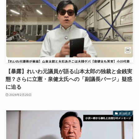
【暴露】れいわ元議員が語る山本太郎の独裁と金銭実
態？さらに立憲・泉健太氏への「副議長パージ」疑惑
に迫る
2026年2月20日
政治経済