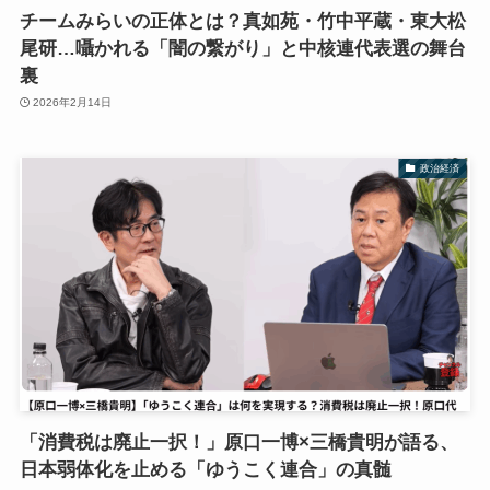
チームみらいの正体とは？真如苑・竹中平蔵・東大松
尾研…囁かれる「闇の繋がり」と中核連代表選の舞台
裏
2026年2月14日
政治経済
「消費税は廃止一択！」原口一博×三橋貴明が語る、
日本弱体化を止める「ゆうこく連合」の真髄