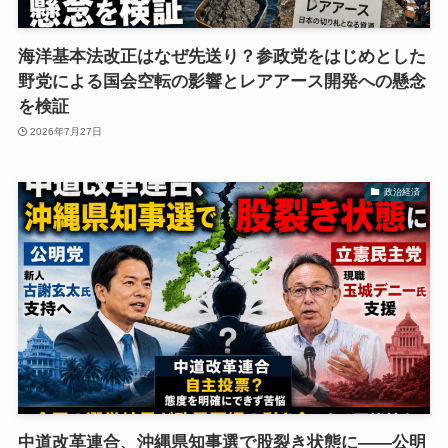
海洋基本法改正はなぜ先送り？参政党をはじめとした
野党による国会空転の影響とレアアース開発への懸念
を検証
2026年7月27日
政治経済
中道改革連合、沖縄県知事選で股裂き状態に――公明