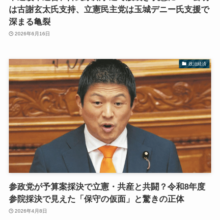
は古謝玄太氏支持、立憲民主党は玉城デニー氏支援で
深まる亀裂
2026年6月16日
政治経済
参政党が予算案採決で立憲・共産と共闘？令和8年度
参院採決で見えた「保守の仮面」と驚きの正体
2026年4月8日