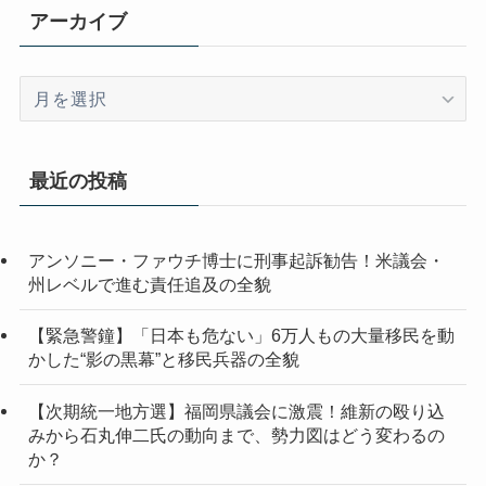
アーカイブ
ア
ー
カ
イ
最近の投稿
ブ
アンソニー・ファウチ博士に刑事起訴勧告！米議会・
州レベルで進む責任追及の全貌
【緊急警鐘】「日本も危ない」6万人もの大量移民を動
かした“影の黒幕”と移民兵器の全貌
【次期統一地方選】福岡県議会に激震！維新の殴り込
みから石丸伸二氏の動向まで、勢力図はどう変わるの
か？