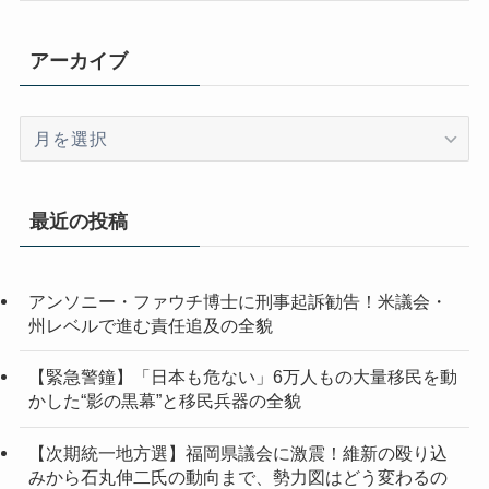
アーカイブ
ア
ー
カ
イ
最近の投稿
ブ
アンソニー・ファウチ博士に刑事起訴勧告！米議会・
州レベルで進む責任追及の全貌
【緊急警鐘】「日本も危ない」6万人もの大量移民を動
かした“影の黒幕”と移民兵器の全貌
【次期統一地方選】福岡県議会に激震！維新の殴り込
みから石丸伸二氏の動向まで、勢力図はどう変わるの