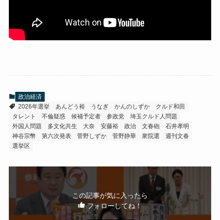
政治経済
2026年選挙
あんどう裕
うなぎ
かんのしずか
クルド和田
タレント
不倫疑惑
候補予定者
参政党
埼玉クルド人問題
外国人問題
多文化共生
大奈
安藤裕
政治
文春砲
石井孝明
神谷宗幣
第六次発表
菅野しずか
菅野静華
衆院選
週刊文春
選挙区
この記事が気に入ったら
フォローしてね！