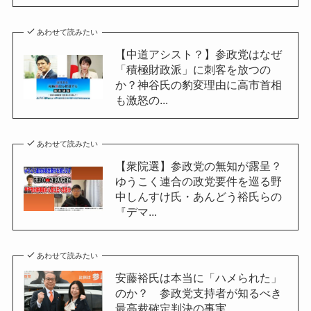
あわせて読みたい
【中道アシスト？】参政党はなぜ
「積極財政派」に刺客を放つの
か？神谷氏の豹変理由に高市首相
も激怒の...
あわせて読みたい
【衆院選】参政党の無知が露呈？
ゆうこく連合の政党要件を巡る野
中しんすけ氏・あんどう裕氏らの
『デマ...
あわせて読みたい
安藤裕氏は本当に「ハメられた」
のか？ 参政党支持者が知るべき
最高裁確定判決の事実