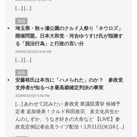
[…] […]
返信
埼玉県・秋ヶ瀬公園のクルド人祭り「ネウロズ」
開催問題。日本大和党・河合ゆうすけ氏が指摘す
る「脱法行為」と行政の言い分
2026年3月22日 9:00 PM
[…] […]
返信
安藤裕氏は本当に「ハメられた」のか？ 参政党
支持者が知るべき最高裁確定判決の事実
2026年6月5日 5:55 PM
[…] あわせて読みたい 参政党 衆議院選挙 候補予
定者 追加発表！クルド和田政宗、多文化共生か
んのしずか、うなぎ好きの大奈など 【LIVE】参
政党定例記者会見ライブ配信！1月21日(水)16 […]