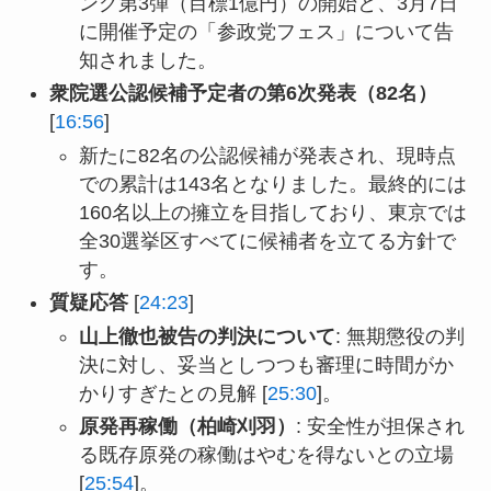
ング第3弾（目標1億円）の開始と、3月7日
に開催予定の「参政党フェス」について告
知されました。
衆院選公認候補予定者の第6次発表（82名）
[
16:56
]
新たに82名の公認候補が発表され、現時点
での累計は143名となりました。最終的には
160名以上の擁立を目指しており、東京では
全30選挙区すべてに候補者を立てる方針で
す。
質疑応答
[
24:23
]
山上徹也被告の判決について
: 無期懲役の判
決に対し、妥当としつつも審理に時間がか
かりすぎたとの見解 [
25:30
]。
原発再稼働（柏崎刈羽）
: 安全性が担保され
る既存原発の稼働はやむを得ないとの立場
[
25:54
]。