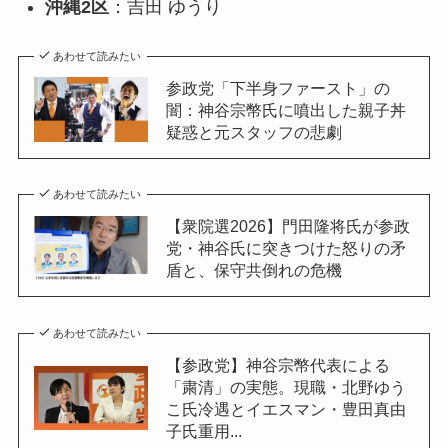
沖縄2区
：吉田 ゆうり
あわせて読みたい
参政党「下半身ファースト」の
闇：神谷宗幣氏に噴出した親子丼
疑惑と元スタッフの悲劇
あわせて読みたい
【衆院選2026】門田隆将氏が参政
党・神谷氏に突きつけた怒りの矛
盾と、保守共倒れの危機
あわせて読みたい
【参政党】神谷宗幣代表による
「粛清」の実態。現職・北野ゆう
こ氏冷遇とイエスマン・豊田真由
子氏重用...