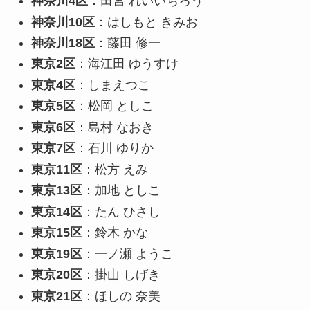
神奈川4区
：田宮 れいいちろう
神奈川10区
：はしもと きみお
神奈川18区
：藤田 修一
東京2区
：海江田 ゆうすけ
東京4区
：しまえつこ
東京5区
：松岡 としこ
東京6区
：島村 なおき
東京7区
：石川 ゆりか
東京11区
：松方 えみ
東京13区
：加地 としこ
東京14区
：たん ひさし
東京15区
：鈴木 かな
東京19区
：一ノ瀬 ようこ
東京20区
：掛山 しげき
東京21区
：ほしの 奈美