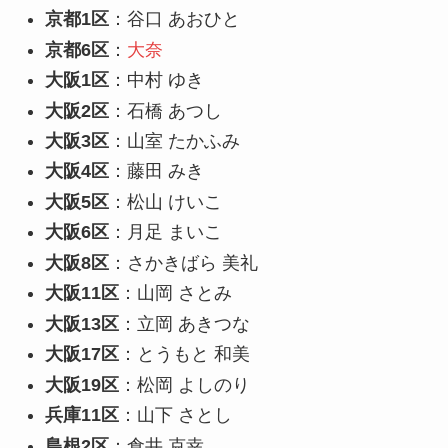
京都1区
：谷口 あおひと
京都6区
：
大奈
大阪1区
：中村 ゆき
大阪2区
：石橋 あつし
大阪3区
：山室 たかふみ
大阪4区
：藤田 みき
大阪5区
：松山 けいこ
大阪6区
：月足 まいこ
大阪8区
：さかきばら 美礼
大阪11区
：山岡 さとみ
大阪13区
：立岡 あきつな
大阪17区
：とうもと 和美
大阪19区
：松岡 よしのり
兵庫11区
：山下 さとし
島根2区
：倉井 克幸