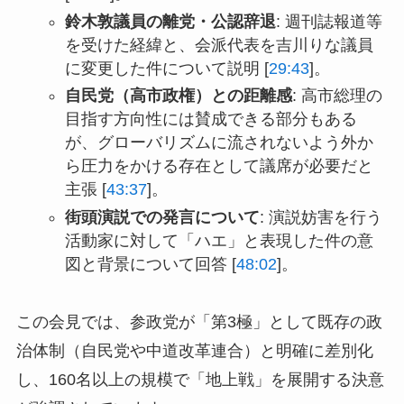
鈴木敦議員の離党・公認辞退
: 週刊誌報道等
を受けた経緯と、会派代表を吉川りな議員
に変更した件について説明 [
29:43
]。
自民党（高市政権）との距離感
: 高市総理の
目指す方向性には賛成できる部分もある
が、グローバリズムに流されないよう外か
ら圧力をかける存在として議席が必要だと
主張 [
43:37
]。
街頭演説での発言について
: 演説妨害を行う
活動家に対して「ハエ」と表現した件の意
図と背景について回答 [
48:02
]。
この会見では、参政党が「第3極」として既存の政
治体制（自民党や中道改革連合）と明確に差別化
し、160名以上の規模で「地上戦」を展開する決意