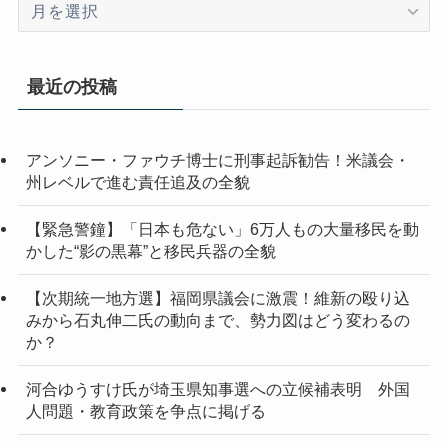
ア
ー
カ
イ
最近の投稿
ブ
アンソニー・ファウチ博士に刑事起訴勧告！米議会・
州レベルで進む責任追及の全貌
【緊急警鐘】「日本も危ない」6万人もの大量移民を動
かした“影の黒幕”と移民兵器の全貌
【次期統一地方選】福岡県議会に激震！維新の殴り込
みから石丸伸二氏の動向まで、勢力図はどう変わるの
か？
河合ゆうすけ氏が埼玉県知事選への立候補表明 外国
人問題・教育政策を争点に掲げる