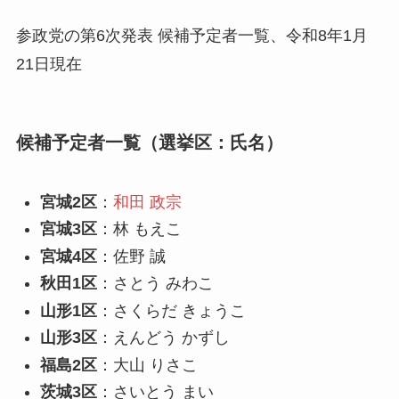
参政党の第6次発表 候補予定者一覧、令和8年1月
21日現在
候補予定者一覧（選挙区：氏名）
宮城2区
：
和田 政宗
宮城3区
：林 もえこ
宮城4区
：佐野 誠
秋田1区
：さとう みわこ
山形1区
：さくらだ きょうこ
山形3区
：えんどう かずし
福島2区
：大山 りさこ
茨城3区
：さいとう まい