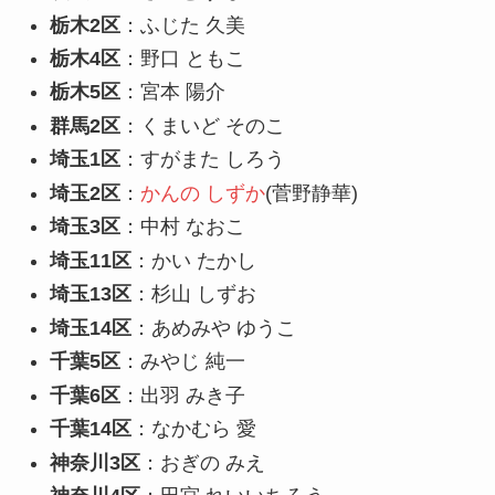
栃木2区
：ふじた 久美
栃木4区
：野口 ともこ
栃木5区
：宮本 陽介
群馬2区
：くまいど そのこ
埼玉1区
：すがまた しろう
埼玉2区
：
かんの しずか
(菅野静華)
埼玉3区
：中村 なおこ
埼玉11区
：かい たかし
埼玉13区
：杉山 しずお
埼玉14区
：あめみや ゆうこ
千葉5区
：みやじ 純一
千葉6区
：出羽 みき子
千葉14区
：なかむら 愛
神奈川3区
：おぎの みえ