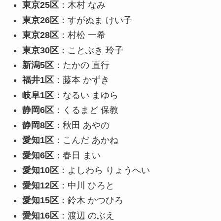
東京25区
：木村 なみ
東京26区
：すがぬま けい子
東京28区
：村松 一希
東京30区
：ことぶき 玲子
新潟5区
：たかの 直行
福井1区
：藤本 かずき
岐阜1区
：なるい まゆら
静岡6区
：くるまど 保教
静岡8区
：秋田 あやの
愛知1区
：こんだ あかね
愛知6区
：春日 まい
愛知10区
：よしわら りょうへい
愛知12区
：中川 ひろと
愛知15区
：鈴木 かつひろ
愛知16区
：渡辺 のぶえ