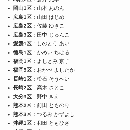
岡山1区
：山本 あのん
広島1区
：山田 はじめ
広島2区
：佐藤 ゆきこ
広島3区
：田中 じゅんこ
愛媛1区
：しのとう あい
徳島1区
：かめい ちはる
福岡1区
：よしとみ 京子
福岡5区
：おかべ よしたか
長崎1区
：松石 そうへい
長崎2区
：高木 さとこ
大分3区
：野中 きえ
熊本2区
：前田 とものり
熊本3区
：つるみ かずよし
沖縄1区
：和田 ともひさ