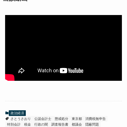
政治経済
さとうさおり
公認会計士
懲戒処分
東京都
消費税無申告
特別会計
税金
行政の闇
調査報告書
都議会
隠蔽問題