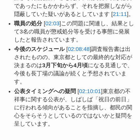
であったにもかかわらず、それを把握しながら
隠蔽していた疑いがあるとしています [
21:11
]。
職員の処分
[
02:03
]この問題に関連し、結果とし
て3名の職員が懲戒処分等を受ける事態に発展
したと報告されています。
今後のスケジュール
[
02:08:48
]調査報告書は出
されたものの、東京都としての最終的な対応が
決まるのは
3月下旬から4月頃
になる見通しで、
今後も長丁場の議論が続くと予想されていま
す。
公表タイミングへの疑問
[
02:10:01
]東京都の不
祥事に関する公表が、しばしば「祝日の前日」
に行われる傾向があることを指摘し、都民の関
心をそらそうとしているのではないかと疑問を
呈しています。