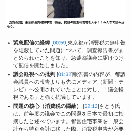
緊急配信の経緯
[
00:59
]東京都が消費税の無申告
を隠蔽していた問題について、調査報告書がま
とめられたことを知り、急遽都議会に駆けつけ
て配信を開始しました。
議会軽視への批判
[
01:32
]報告書の内容が、都議
会議員への報告よりも先にメディア（新聞・テ
レビ）へ公開されていたことに対し、「議会軽
視である」と強く抗議しています。
問題の核心（消費税の隠蔽）
[
02:13
]さとう氏
は、前年度の議会でこの問題を日本で最初に指
摘したと述べています。都営住宅事業を一般会
計から特別会計に移した際、消費税申告が必要