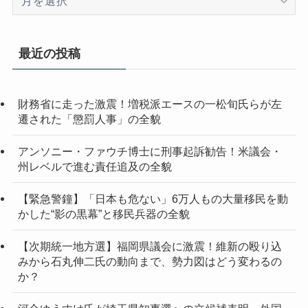
ー
カ
イ
最近の投稿
ブ
財務省に走った激震！増税派エースの一松旬氏らが左
遷された「懲罰人事」の全貌
アンソニー・ファウチ博士に刑事起訴勧告！米議会・
州レベルで進む責任追及の全貌
【緊急警鐘】「日本も危ない」6万人もの大量移民を動
かした“影の黒幕”と移民兵器の全貌
【次期統一地方選】福岡県議会に激震！維新の殴り込
みから石丸伸二氏の動向まで、勢力図はどう変わるの
か？