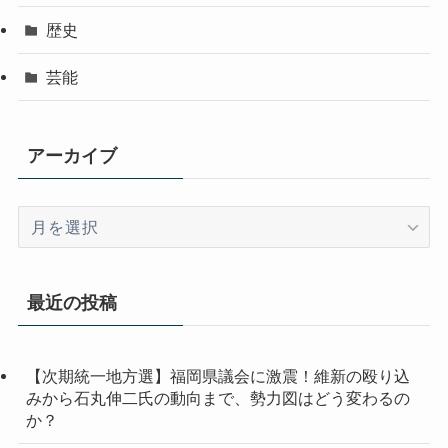
歴史
芸能
アーカイブ
ア
ー
カ
イ
最近の投稿
ブ
【次期統一地方選】福岡県議会に激震！維新の殴り込
みから石丸伸二氏の動向まで、勢力図はどう変わるの
か？