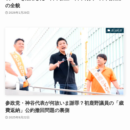
の全貌
2026年1月29日
政治経済
参政党・神谷代表が何故いま謝罪？初鹿野議員の「歳
費返納」公約撤回問題の裏側
2025年9月22日