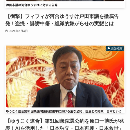
【衝撃】フィフィが河合ゆうすけ戸田市議を徹底告
発！盗撮・誹謗中傷・組織的嫌がらせの実態とは
2026年5月4日
政治経済
【ゆうこく連合】第51回衆院選公約を原口一博氏が発
表！AIを活用した「日本独立・日本再興・日本救世」