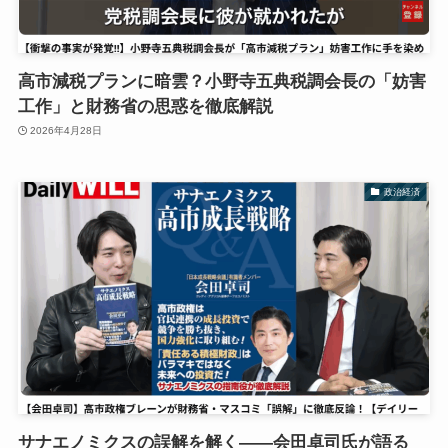
高市減税プランに暗雲？小野寺五典税調会長の「妨害
工作」と財務省の思惑を徹底解説
2026年4月28日
政治経済
サナエノミクスの誤解を解く――会田卓司氏が語る