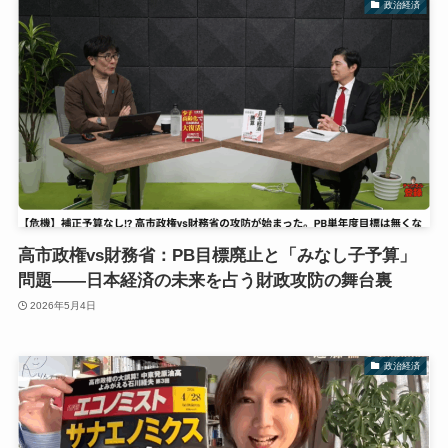
政治経済
高市政権vs財務省：PB目標廃止と「みなし子予算」
問題——日本経済の未来を占う財政攻防の舞台裏
2026年5月4日
政治経済