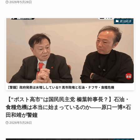
2026年5月28日
政治経済
【“ポスト高市”は国民民主党 榛葉幹事長？】石油・
食糧危機は本当に始まっているのか――原口一博×石
田和靖が警鐘
2026年5月26日