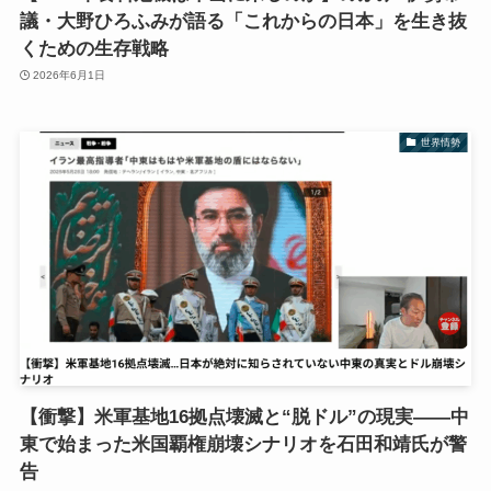
議・大野ひろふみが語る「これからの日本」を生き抜
くための生存戦略
2026年6月1日
世界情勢
【衝撃】米軍基地16拠点壊滅と“脱ドル”の現実――中
東で始まった米国覇権崩壊シナリオを石田和靖氏が警
告