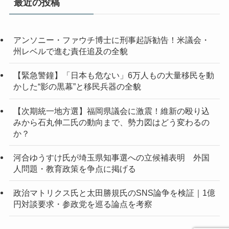
最近の投稿
ブ
アンソニー・ファウチ博士に刑事起訴勧告！米議会・
州レベルで進む責任追及の全貌
【緊急警鐘】「日本も危ない」6万人もの大量移民を動
かした“影の黒幕”と移民兵器の全貌
【次期統一地方選】福岡県議会に激震！維新の殴り込
みから石丸伸二氏の動向まで、勢力図はどう変わるの
か？
河合ゆうすけ氏が埼玉県知事選への立候補表明 外国
人問題・教育政策を争点に掲げる
政治マトリクス氏と太田勝規氏のSNS論争を検証｜1億
円対談要求・参政党を巡る論点を考察