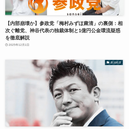
【内部崩壊か】参政党「梅村みずほ粛清」の裏側：相
次ぐ離党、神谷代表の独裁体制と1億円公金環流疑惑
を徹底解説
2025年12月1日
政治経済