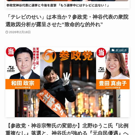
「テレビのせい」は本当か？参政党・神谷代表の衆院
選敗因分析が露呈させた“致命的な的外れ”
2026年2月18日
政治経済
【参政党・神谷宗幣氏の変節か】北野ゆうこ氏『比例
重複なし』落選と、神谷氏が強める『元自民優遇』へ