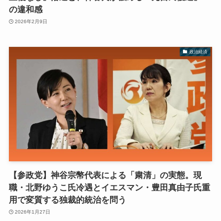
の違和感
2026年2月9日
政治経済
【参政党】神谷宗幣代表による「粛清」の実態。現
職・北野ゆうこ氏冷遇とイエスマン・豊田真由子氏重
用で変質する独裁的統治を問う
2026年1月27日