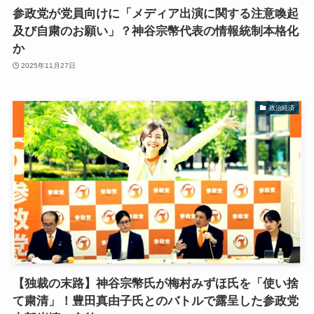
参政党が党員向けに「メディア出演に関する注意喚起
及び自粛のお願い」？神谷宗幣代表の情報統制本格化
か
2025年11月27日
政治経済
【独裁の末路】神谷宗幣氏が梅村みずほ氏を「使い捨
て粛清」！豊田真由子氏とのバトルで露呈した参政党