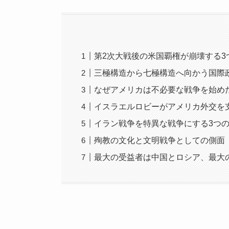
第2次大戦後の米国覇権が崩壊する3
三極構造から七極構造へ向かう国際
なぜアメリカは不必要な戦争を始め
イスラエルロビーがアメリカ外交を
イラン戦争を特異な戦争にする3つ
殉教の文化と文明戦争としての側面
最大の受益者は中国とロシア、最大