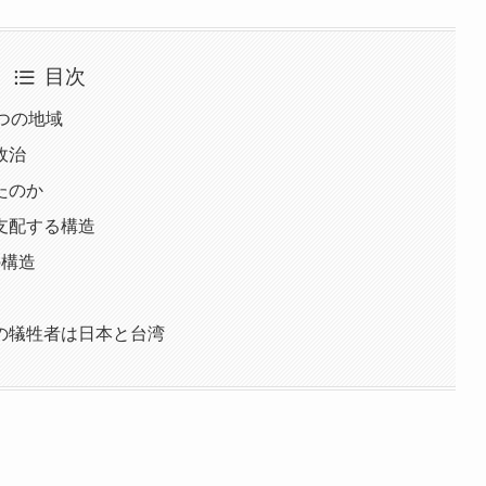
目次
つの地域
政治
たのか
支配する構造
の構造
の犠牲者は日本と台湾