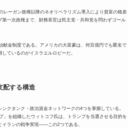
代のレーガン政権以降のネオリベラリズム導入により貧富の格差
プ第一次政権まで、財務長官は民主党・共和党を問わずゴール
政治献金制度である。アメリカの大富豪は、何百億円でも匿名で
用しているのがイスラエルロビーだ。
支配する構造
シンクタンク・政治資金ネットワークの4つを掌握している。
ンプ」を組織したウィトコフ氏は、トランプを当選させる目的を
とイランの戦争実現——この2つである。