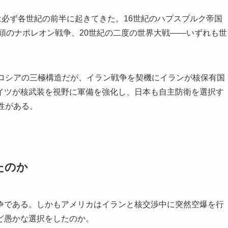
は必ず各世紀の前半に起きてきた。16世紀のハプスブルク帝国
初頭のナポレオン戦争、20世紀の二度の世界大戦——いずれも世
・ロシアの三極構造だが、イラン戦争を契機にイランが核保有国
イツが核武装を視野に軍備を強化し、日本も自主防衛を選択す
性がある。
たのか
争である。しかもアメリカはイランと核交渉中に突然空爆を行
ど愚かな選択をしたのか。