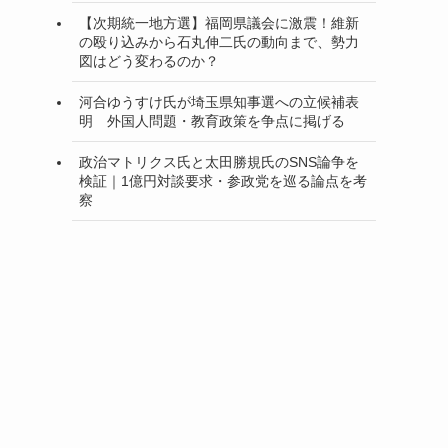
【次期統一地方選】福岡県議会に激震！維新
の殴り込みから石丸伸二氏の動向まで、勢力
図はどう変わるのか？
河合ゆうすけ氏が埼玉県知事選への立候補表
明 外国人問題・教育政策を争点に掲げる
政治マトリクス氏と太田勝規氏のSNS論争を
検証｜1億円対談要求・参政党を巡る論点を考
察