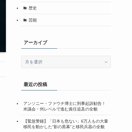
歴史
芸能
アーカイブ
ア
ー
カ
イ
最近の投稿
ブ
アンソニー・ファウチ博士に刑事起訴勧告！
指
米議会・州レベルで進む責任追及の全貌
【緊急警鐘】「日本も危ない」6万人もの大量
移民を動かした“影の黒幕”と移民兵器の全貌