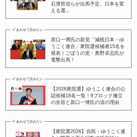
石濱哲信らが出馬予定、日本を変
える選...
あわせて読みたい
原口一博氏の新党「減税日本・ゆ
うこく連合」衆院選候補者15名を
発表！ごぼうの党・奥野卓志氏が
電撃出馬！
あわせて読みたい
【2026衆院選】ゆうこく連合の公
認候補18名一覧！9ブロック擁立
の全容と原口一博氏の涙の理由
あわせて読みたい
【衆院選2026】自民・ゆうこく連