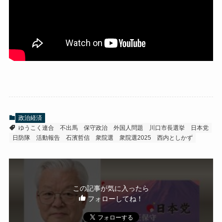
政治経済
ゆうこく連合
不出馬
保守政治
外国人問題
川口市長選挙
日本党
日防隊
活動報告
石濱哲信
衆院選
衆院選2025
西内としかず
この記事が気に入ったら
フォローしてね！