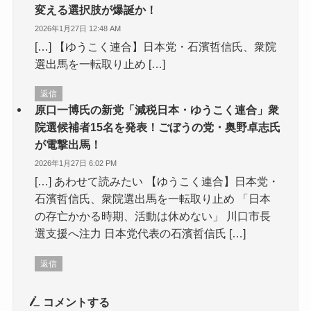
変える選択肢が爆誕か！
2026年1月27日 12:48 AM
[…] 【ゆうこく連合】日本党・石濱哲信氏、衆院
選出馬を一転取り止め […]
返信
原口一博氏の新党「減税日本・ゆうこく連合」衆
院選候補者15名を発表！ごぼうの党・奥野卓志氏
が電撃出馬！
2026年1月27日 6:02 PM
[…] あわせて読みたい 【ゆうこく連合】日本党・
石濱哲信氏、衆院選出馬を一転取り止め 「日本
の存亡かかる時期、活動は休めない」 川口市長
選支援へ注力 日本党代表の石濱哲信氏 […]
返信
コメントする