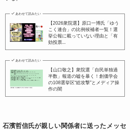
あわせて読みたい
【2026衆院選】原口一博氏「ゆう
こく連合」の比例候補者一覧！選
挙公報に載っていない理由と「有
効投票...
あわせて読みたい
【山口敬之】衆院選「自民単独過
半数」報道の嘘を暴く！創価学会
の108選挙区“総攻撃”とメディア操
作の闇
石濱哲信氏が親しい関係者に送ったメッセ