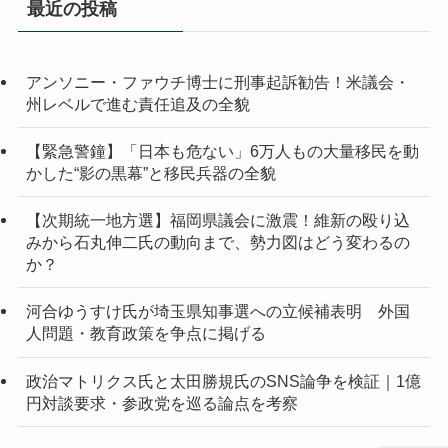
最近の投稿
ブ
アンソニー・ファウチ博士に刑事起訴勧告！米議会・
州レベルで進む責任追及の全貌
【緊急警鐘】「日本も危ない」6万人もの大量移民を動
かした“影の黒幕”と移民兵器の全貌
【次期統一地方選】福岡県議会に激震！維新の殴り込
みから石丸伸二氏の動向まで、勢力図はどう変わるの
か？
河合ゆうすけ氏が埼玉県知事選への立候補表明 外国
人問題・教育政策を争点に掲げる
政治マトリクス氏と太田勝規氏のSNS論争を検証｜1億
円対談要求・参政党を巡る論点を考察