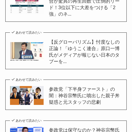
合が驚異の再生回数で圧倒的リー
ド！3位以下に大差をつける「2
強」のネ...
あわせて読みたい
【反グローバリズム】忖度なしの
正論！「ゆうこく連合」原口一博
氏がメディアが報じない日本のタ
ブーを...
あわせて読みたい
参政党「下半身ファースト」の
闇：神谷宗幣氏に噴出した親子丼
疑惑と元スタッフの悲劇
あわせて読みたい
参政党は保守なのか？神谷宗幣氏