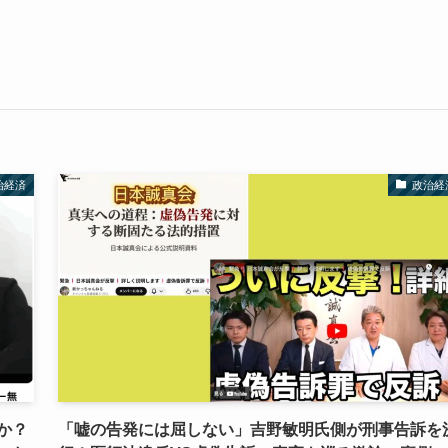
治経済
政治経
か？
「嘘の告発には屈しない」吉野敏明氏側が刑事告訴を