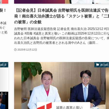
裂！
【記者会見】日本誠真会 吉野敏明氏を医師法違反で告
発！南出喜久治弁護士が語る「ステント被害」と「二
の被害」の全貌
日本誠
めぐ
吉野敏明 医師法違反疑惑告発 記者会見 南出喜久治 2025/12/12 #
々と処
誠真会 #四毒 #誠意と真実と敬い この動画は2025年12月12日に行
われた日本誠真会 吉野敏明氏の医師法違反疑惑の告発について、
出喜久治氏と吉野氏の被害者とされる渦中のAさん（藤田...
2025年12月12日
治経済
政治経