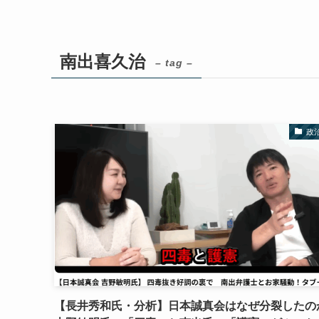
南出喜久治
– tag –
政
【長井秀和氏・分析】日本誠真会はなぜ分裂したの