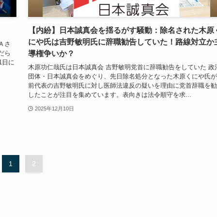
【内紛】日本誠真会を揺るがす騒動：除名された木原
にや氏は吉野敏明氏に辞職勧告していた！路線対立か
Ａさ
導権争いか？
だら
1日に
木原功仁哉氏は日本誠真会 吉野敏明党首に辞職勧告をしていた 政
団体・日本誠真会をめぐり、先日除名処分となった木原くにや氏が
前代表の吉野敏明氏に対し医師法違反の疑いを理由に党首辞職を勧
したことが注目を集めています。表向きは法令順守を求...
2025年12月10日
1
2