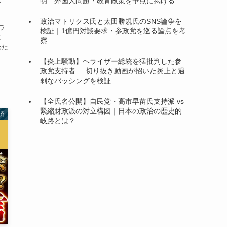
明 外国人問題・教育政策を争点に掲げる
い
政治マトリクス氏と太田勝規氏のSNS論争を
ラ
検証｜1億円対談要求・参政党を巡る論点を考
よ
察
わた
【炎上騒動】ヘライザー総統を猛批判した参
政党支持者──切り抜き動画が招いた炎上と過
剰なバッシングを検証
【全氏名公開】自民党・高市早苗氏支持派 vs
緊縮財政派の対立構図｜日本の政治の歴史的
済
岐路とは？