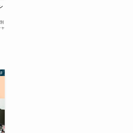
ン
別
チャ
済