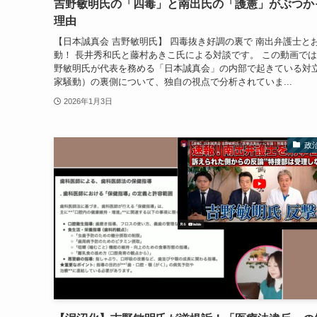
吉野敏明氏の「四毒」と南出氏の「護憲」がぶつか
理由
【日本誠真会 吉野敏明氏】 四毒抜き好調の裏で 南出弁護士と
動！ 長井秀和氏と藤村あきこ氏による対談です。 この動画で
野敏明氏が代表を務める「日本誠真会」の内部で起きている対
家騒動）の裏側について、独自の視点で分析されていま...
2026年1月3日
政