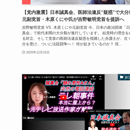
【党内激震】日本誠真会、医師法違反“疑惑”で大分
元副党首・木原くにや氏が吉野敏明党首を提訴へ
吉野敏明党首 VS. 木原くにや元副党首 今、日本の政治団体「
真会」で前代未聞の大分裂が進行しています。 結党時の理念を
る対立、そして党首の医師法違反疑惑を指摘した弁護士が、次
分を受け、ついに法廷闘争へ！ 何が起きているのか？ 現...
2025年12月15日
政