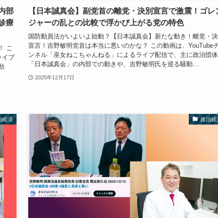
内部
【日本誠真会】副党首の離党・決別宣言で激震！ゴレ
診療
ジャーの乱との比較で浮かび上がる党の特色
国防動員法がいよいよ始動？【日本誠真会】新たな動き！離党・決
宣言！吉野敏明党首は本当に悪いのかな？ この動画は、YouTube
！ こ
ンネル「巫女ねこちゃんねる」によるライブ配信で、主に政治団体
ライブ
「日本誠真会」の内部での動きや、吉野敏明氏を巡る騒動...
動
2025年12月17日
治経済
政治経