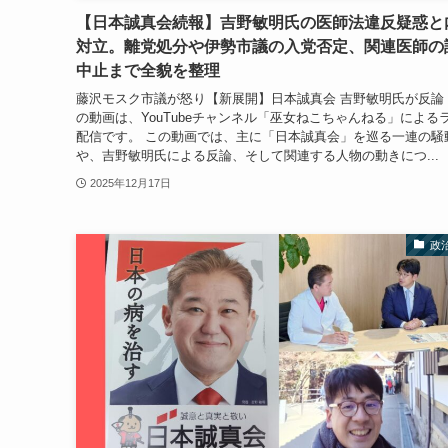
【日本誠真会続報】吉野敏明氏の医師法違反疑惑と
対立。離党処分や伊勢市議の入党否定、関連医師の
中止まで全貌を整理
藤沢モスク市議が怒り【新展開】日本誠真会 吉野敏明氏が反論
の動画は、YouTubeチャンネル「巫女ねこちゃんねる」による
配信です。 この動画では、主に「日本誠真会」を巡る一連の騒
や、吉野敏明氏による反論、そして関連する人物の動きにつ...
2025年12月17日
政