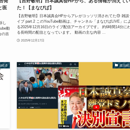
告発
【吉野敏明】日本誠真会HPから、ある情報が消えて
と医
た！【まなびば】
【吉野敏明】日本誠真会HPからアレがコッソリ消されてた😓 雑談
イブ part.2 このYouTube動画は、チャンネル「まなびばLIVE」に
訴し
る2025年12月16日のライブ配信アーカイブです。 約6時間14分に
be動
る長時間の配信となっています。 動画の主な内容 ...
会の吉
2025年12月17日
治経済
政治経