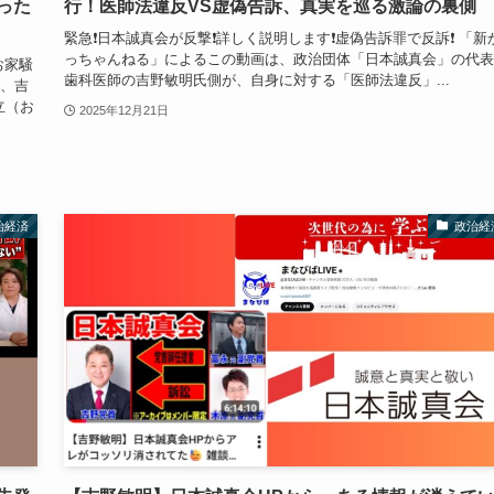
った
行！医師法違反VS虚偽告訴、真実を巡る激論の裏側
緊急❗️日本誠真会が反撃❗️詳しく説明します❗️虚偽告訴罪で反訴❗️ 「新
っちゃんねる」によるこの動画は、政治団体「日本誠真会」の代表
お家騒
歯科医師の吉野敏明氏側が、自身に対する「医師法違反」...
は、吉
立（お
2025年12月21日
治経済
政治経