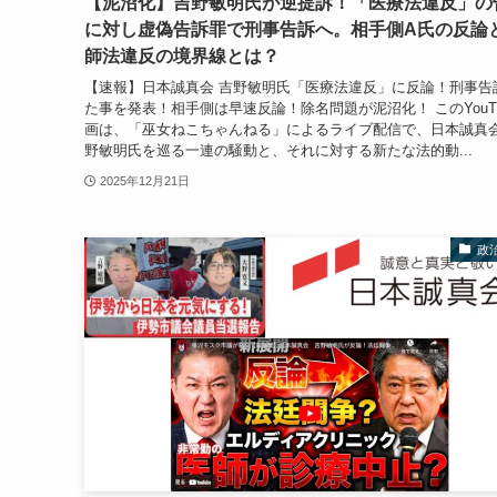
【泥沼化】吉野敏明氏が逆提訴！「医療法違反」の
に対し虚偽告訴罪で刑事告訴へ。相手側A氏の反論
師法違反の境界線とは？
【速報】日本誠真会 吉野敏明氏「医療法違反」に反論！刑事告
た事を発表！相手側は早速反論！除名問題が泥沼化！ このYouTu
画は、「巫女ねこちゃんねる」によるライブ配信で、日本誠真
野敏明氏を巡る一連の騒動と、それに対する新たな法的動...
2025年12月21日
政