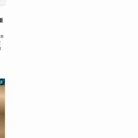
重
日本
な
南
済