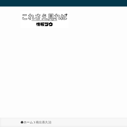
ホーム
南出喜久治