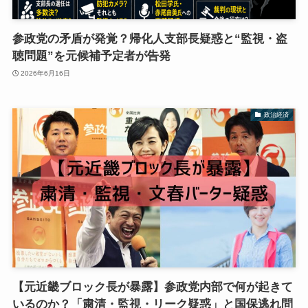
参政党の矛盾が発覚？帰化人支部長疑惑と“監視・盗
聴問題”を元候補予定者が告発
2026年6月16日
政治経済
【元近畿ブロック長が暴露】参政党内部で何が起きて
いるのか？「粛清・監視・リーク疑惑」と国保逃れ問