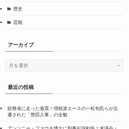
歴史
芸能
アーカイブ
ア
ー
カ
イ
最近の投稿
ブ
財務省に走った激震！増税派エースの一松旬氏らが左
遷された「懲罰人事」の全貌
アンソニー・ファウチ博士に刑事起訴勧告！米議会・