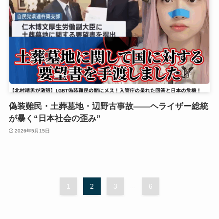
偽装難民・土葬墓地・辺野古事故――ヘライザー総統
が暴く“日本社会の歪み”
2026年5月15日
1
2
3
...
6