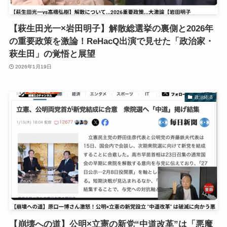
【萩生田光一×岩田明子】解散総選挙の裏側と2026年
の重要政策を激論！ReHacQ出演で見せた「政治家・
萩生田」の覚悟と展望
2026年1月19日
政治経済
【崩壊への道】公明×立憲の新党“中道改革”は「悪魔