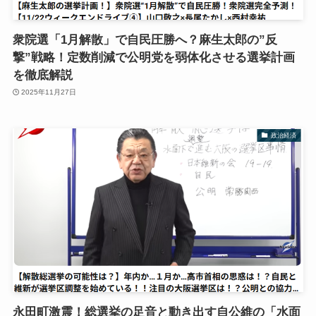
衆院選「1月解散」で自民圧勝へ？麻生太郎の”反
撃”戦略！定数削減で公明党を弱体化させる選挙計画
を徹底解説
2025年11月27日
政治経済
永田町激震！総選挙の足音と動き出す自公維の「水面