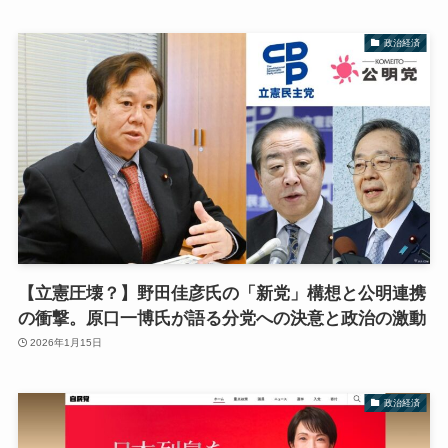
政治経済
【立憲圧壊？】野田佳彦氏の「新党」構想と公明連携
の衝撃。原口一博氏が語る分党への決意と政治の激動
2026年1月15日
政治経済