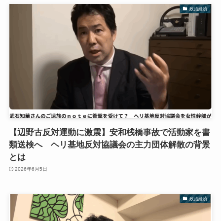
政治経済
【辺野古反対運動に激震】安和桟橋事故で活動家を書
類送検へ ヘリ基地反対協議会の主力団体解散の背景
とは
2026年6月5日
政治経済