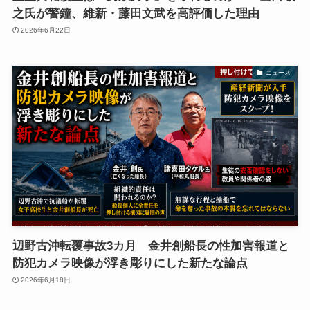
之氏が警鐘、維新・藤田文武を高評価した理由
2026年6月22日
ニュース
辺野古沖転覆事故3カ月 金井創船長の性加害報道と
防犯カメラ映像が浮き彫りにした新たな論点
2026年6月18日