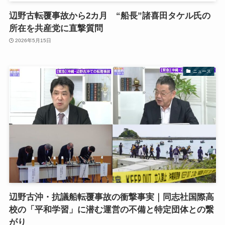
辺野古転覆事故から2カ月 “船長”諸喜田タケル氏の
所在を共産党に直撃質問
2026年5月15日
ニュース
辺野古沖・抗議船転覆事故の衝撃事実｜同志社国際高
校の「平和学習」に潜む運営の不備と特定団体との繋
がり