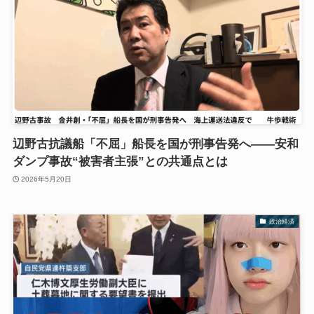
辺野古抗議船「不屈」船長を国が刑事告発へ――安和
ダンプ事故“被害者主張”との共通点とは
2026年5月20日
政治経済