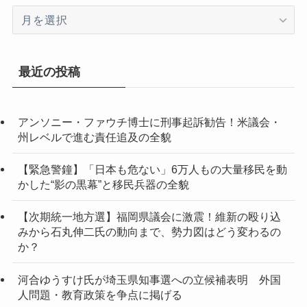
ア
ー
カ
イ
最近の投稿
ブ
アンソニー・ファウチ博士に刑事起訴勧告！米議会・
州レベルで進む責任追及の全貌
【緊急警鐘】「日本も危ない」6万人もの大量移民を動
かした“影の黒幕”と移民兵器の全貌
【次期統一地方選】福岡県議会に激震！維新の殴り込
みから石丸伸二氏の動向まで、勢力図はどう変わるの
か？
河合ゆうすけ氏が埼玉県知事選への立候補表明 外国
人問題・教育政策を争点に掲げる