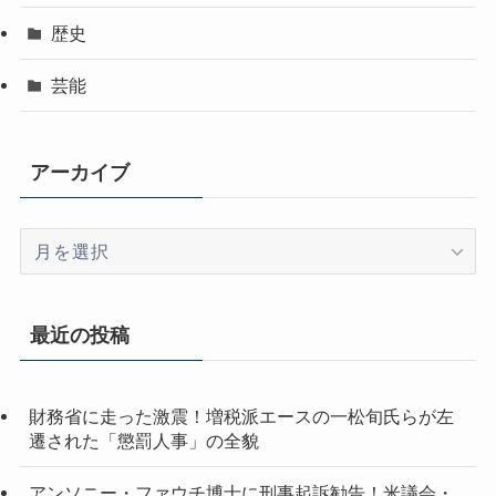
歴史
芸能
アーカイブ
ア
ー
カ
イ
最近の投稿
ブ
財務省に走った激震！増税派エースの一松旬氏らが左
遷された「懲罰人事」の全貌
アンソニー・ファウチ博士に刑事起訴勧告！米議会・