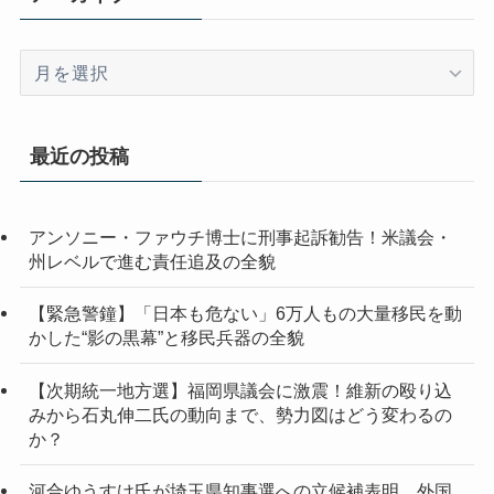
ア
ー
カ
イ
最近の投稿
ブ
アンソニー・ファウチ博士に刑事起訴勧告！米議会・
州レベルで進む責任追及の全貌
【緊急警鐘】「日本も危ない」6万人もの大量移民を動
かした“影の黒幕”と移民兵器の全貌
【次期統一地方選】福岡県議会に激震！維新の殴り込
みから石丸伸二氏の動向まで、勢力図はどう変わるの
か？
河合ゆうすけ氏が埼玉県知事選への立候補表明 外国