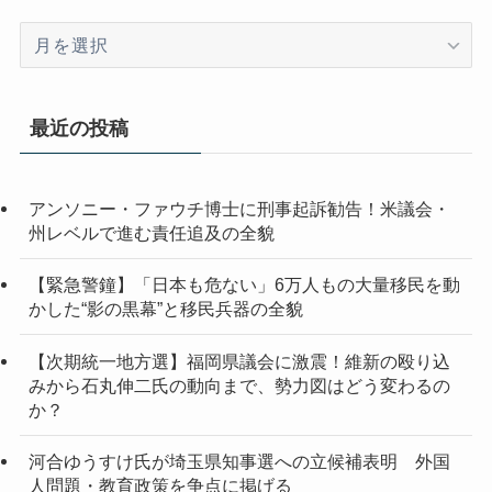
ア
ー
カ
イ
最近の投稿
ブ
アンソニー・ファウチ博士に刑事起訴勧告！米議会・
州レベルで進む責任追及の全貌
【緊急警鐘】「日本も危ない」6万人もの大量移民を動
かした“影の黒幕”と移民兵器の全貌
【次期統一地方選】福岡県議会に激震！維新の殴り込
みから石丸伸二氏の動向まで、勢力図はどう変わるの
か？
河合ゆうすけ氏が埼玉県知事選への立候補表明 外国
人問題・教育政策を争点に掲げる