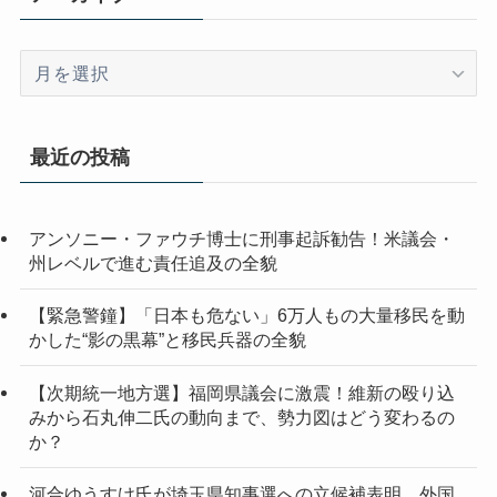
ア
ー
カ
イ
最近の投稿
ブ
アンソニー・ファウチ博士に刑事起訴勧告！米議会・
州レベルで進む責任追及の全貌
【緊急警鐘】「日本も危ない」6万人もの大量移民を動
かした“影の黒幕”と移民兵器の全貌
【次期統一地方選】福岡県議会に激震！維新の殴り込
みから石丸伸二氏の動向まで、勢力図はどう変わるの
か？
河合ゆうすけ氏が埼玉県知事選への立候補表明 外国