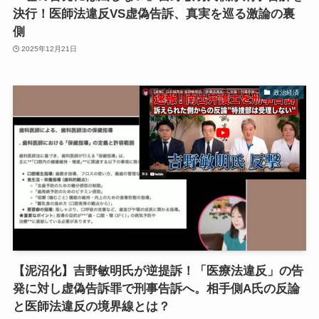
決行！医師法違反VS虚偽告訴、真実を巡る激論の裏
側
2025年12月21日
政治経済
【泥沼化】吉野敏明氏が逆提訴！「医療法違反」の告
発に対し虚偽告訴罪で刑事告訴へ。相手側A氏の反論
と医師法違反の境界線とは？