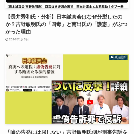
【長井秀和氏・分析】日本誠真会はなぜ分裂したの
か？吉野敏明氏の「四毒」と南出氏の「護憲」がぶつ
かった理由
2026年1月3日
政治経済
「嘘の告発には屈しない」吉野敏明氏側が刑事告訴を