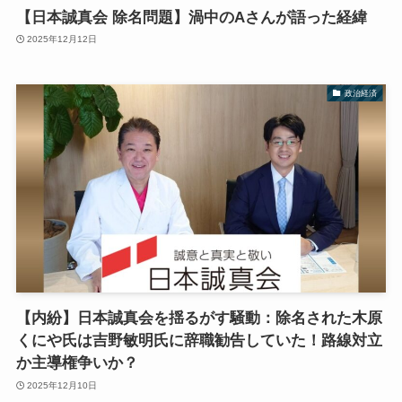
【日本誠真会 除名問題】渦中のAさんが語った経緯
2025年12月12日
政治経済
【内紛】日本誠真会を揺るがす騒動：除名された木原
くにや氏は吉野敏明氏に辞職勧告していた！路線対立
か主導権争いか？
2025年12月10日