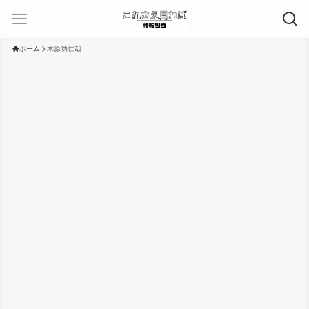
ホーム
木原功仁哉