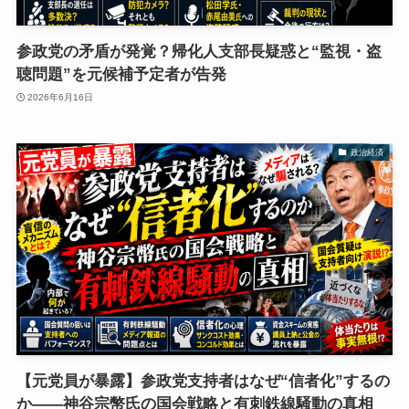
参政党の矛盾が発覚？帰化人支部長疑惑と“監視・盗
聴問題”を元候補予定者が告発
2026年6月16日
政治経済
【元党員が暴露】参政党支持者はなぜ“信者化”するの
か――神谷宗幣氏の国会戦略と有刺鉄線騒動の真相