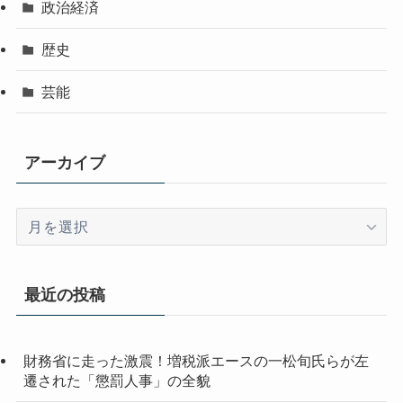
政治経済
歴史
芸能
アーカイブ
ア
ー
カ
イ
最近の投稿
ブ
財務省に走った激震！増税派エースの一松旬氏らが左
遷された「懲罰人事」の全貌