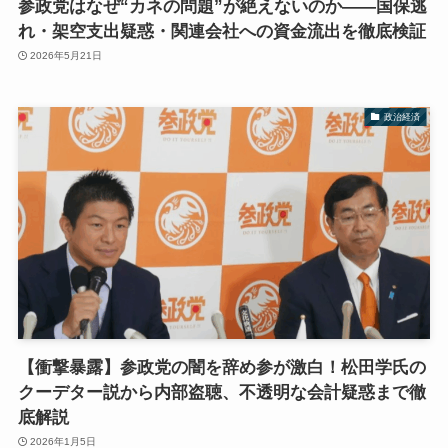
参政党はなぜ“カネの問題”が絶えないのか――国保逃
れ・架空支出疑惑・関連会社への資金流出を徹底検証
2026年5月21日
政治経済
【衝撃暴露】参政党の闇を辞め参が激白！松田学氏の
クーデター説から内部盗聴、不透明な会計疑惑まで徹
底解説
2026年1月5日