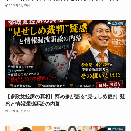
2026年6月15日
政治経済
【参政党控訴の真相】辞め参が語る“見せしめ裁判”疑
惑と情報漏洩訴訟の内幕
2026年6月11日
政治経済