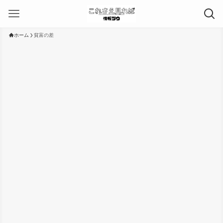
ホーム
貧富の差