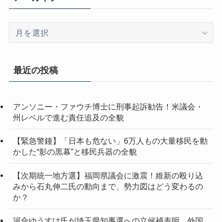
ア
ー
カ
イ
最近の投稿
ブ
アンソニー・ファウチ博士に刑事起訴勧告！米議会・
州レベルで進む責任追及の全貌
【緊急警鐘】「日本も危ない」6万人もの大量移民を動
かした“影の黒幕”と移民兵器の全貌
【次期統一地方選】福岡県議会に激震！維新の殴り込
みから石丸伸二氏の動向まで、勢力図はどう変わるの
か？
河合ゆうすけ氏が埼玉県知事選への立候補表明 外国